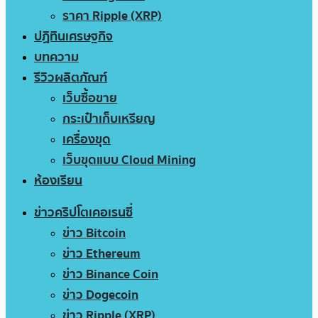
ราคา Ripple (XRP)
ปฏิทินเศรษฐกิจ
บทความ
รีวิวผลิตภัณฑ์
เว็บซื้อขาย
กระเป๋าเก็บเหรียญ
เครื่องขุด
เว็บขุดแบบ Cloud Mining
ห้องเรียน
ข่าวคริปโตเคอเรนซี่
ข่าว Bitcoin
ข่าว Ethereum
ข่าว Binance Coin
ข่าว Dogecoin
ข่าว Ripple (XRP)