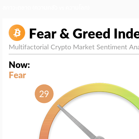
สภาวะตลาด (ความกลัว vs ความโลภ)