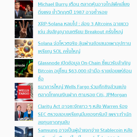
Michael Burry เตือน ตลาดหุ้นอาจใกล้พีคเสี่ยง
ดิ่งแรง ย้ำวิกฤตปี 1987 อาจซ้ำรอย
XRP-Solana หลบไป : ส่อง 3 Altcoins ฉายแวว
เด่น ส่งสัญญาณเตรียม Breakout ครั้งใหญ่
Solana จ่อโหวตจริง ลุ้นผ่านข้อเสนอเผาอุปทาน
เหรียญ SOL ครั้งใหญ่
Glassnode เปิดข้อมูล On-Chain ชี้แนวรับสำคัญ
Bitcoin อยู่โซน $63,000 เจ้ามือ-รายย่อยแห่ช้อน
ซื้อ
ธนาคารใหญ่ Wells Fargo ร่วมศึกชิงส่วนแบ่ง
ตลาดโทเคนเงินฝาก ตามรอย Citi, JPMorgan
Clarity Act อาจชะงักยาว ๆ หลัง Warren ร้อง
SEC ตรวจสอบเหรียญมีมของทรัมป์ เพราะทำนัก
ลงทุนขาดทุนยับ
Samsung อาจเป็นผู้นำแจกจ่าย Stablecoin หลัง