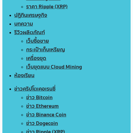
ราคา Ripple (XRP)
ปฏิทินเศรษฐกิจ
บทความ
รีวิวผลิตภัณฑ์
เว็บซื้อขาย
กระเป๋าเก็บเหรียญ
เครื่องขุด
เว็บขุดแบบ Cloud Mining
ห้องเรียน
ข่าวคริปโตเคอเรนซี่
ข่าว Bitcoin
ข่าว Ethereum
ข่าว Binance Coin
ข่าว Dogecoin
ข่าว Ripple (XRP)