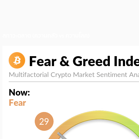
สภาวะตลาด (ความกลัว vs ความโลภ)