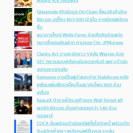
เหรียญ SOL ครั้งใหญ่
Glassnode เปิดข้อมูล On-Chain ชี้แนวรับสำคัญ
Bitcoin อยู่โซน $63,000 เจ้ามือ-รายย่อยแห่ช้อน
ซื้อ
ธนาคารใหญ่ Wells Fargo ร่วมศึกชิงส่วนแบ่ง
ตลาดโทเคนเงินฝาก ตามรอย Citi, JPMorgan
Clarity Act อาจชะงักยาว ๆ หลัง Warren ร้อง
SEC ตรวจสอบเหรียญมีมของทรัมป์ เพราะทำนัก
ลงทุนขาดทุนยับ
Samsung อาจเป็นผู้นำแจกจ่าย Stablecoin หลัง
เตรียมเพิ่มฟีเจอร์ใหม่ในสมาร์ทโฟน 800 ล้าน
เครื่อง
SpaceX ทำรายได้ทะลุเป้าของ Wall Street แต่
พอร์ต Bitcoin มีมูลค่าลดลงกว่า 540 ล้าน
ดอลลาร์
CLICX ลั่นพร้อมดำเนินคดีผู้ตั้งใจบิดหนี้ พร้อมปิด
รับสมัครชั่วคราวหลังคนแห่ยื่นจนระบบล้น