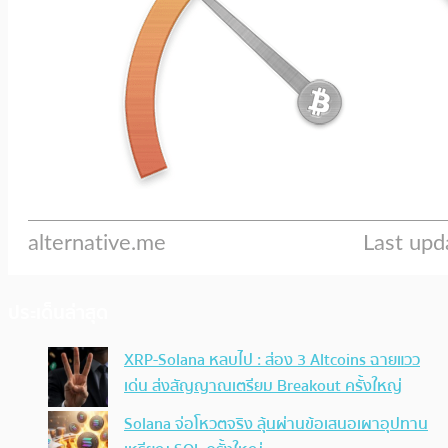
ประเด็นล่าสุด
XRP-Solana หลบไป : ส่อง 3 Altcoins ฉายแวว
เด่น ส่งสัญญาณเตรียม Breakout ครั้งใหญ่
Solana จ่อโหวตจริง ลุ้นผ่านข้อเสนอเผาอุปทาน