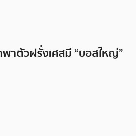
กพาตัวฝรั่งเศสมี “บอสใหญ่”