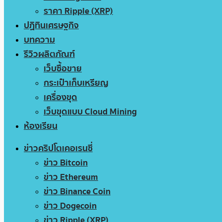
ราคา Ripple (XRP)
ปฏิทินเศรษฐกิจ
บทความ
รีวิวผลิตภัณฑ์
เว็บซื้อขาย
กระเป๋าเก็บเหรียญ
เครื่องขุด
เว็บขุดแบบ Cloud Mining
ห้องเรียน
ข่าวคริปโตเคอเรนซี่
ข่าว Bitcoin
ข่าว Ethereum
ข่าว Binance Coin
ข่าว Dogecoin
ข่าว Ripple (XRP)