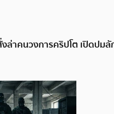
สั่งล่าคนวงการคริปโต เปิดปมลั