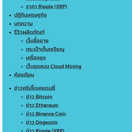
ราคา Ripple (XRP)
ปฏิทินเศรษฐกิจ
บทความ
รีวิวผลิตภัณฑ์
เว็บซื้อขาย
กระเป๋าเก็บเหรียญ
เครื่องขุด
เว็บขุดแบบ Cloud Mining
ห้องเรียน
ข่าวคริปโตเคอเรนซี่
ข่าว Bitcoin
ข่าว Ethereum
ข่าว Binance Coin
ข่าว Dogecoin
ข่าว Ripple (XRP)