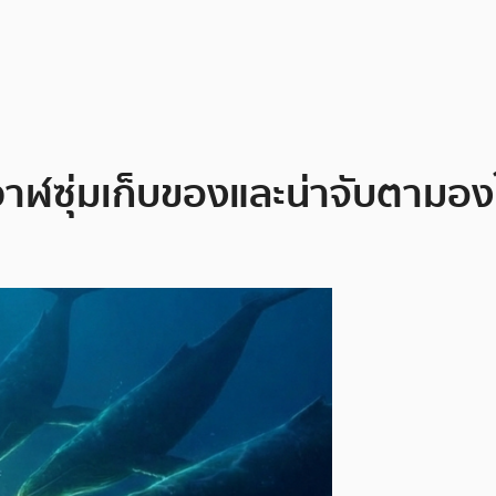
่าวาฬซุ่มเก็บของและน่าจับตาม