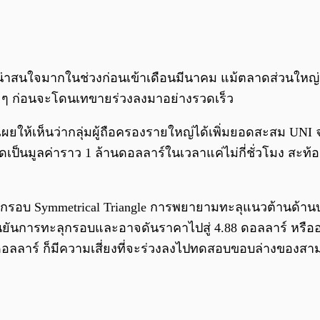
่าสนใจมากในช่วงก่อนเข้าเดือนมีนาคม แม้ตลาดส่วนใหญ่จะย
้น ๆ ก่อนจะโดนเทขายร่วงลงมาอย่างรวดเร็ว
 เผยให้เห็นว่ากลุ่มผู้ถือครองรายใหญ่ได้เพิ่มยอดสะสม UNI 
คิดเป็นมูลค่าราว 1 ล้านดอลลาร์ในเวลาแค่ไม่กี่ชั่วโมง สะ
กรอบ Symmetrical Triangle การพยายามทะลุแนวต้านด้านบน
รยืนยันการทะลุกรอบและอาจดันราคาไปสู่ 4.88 ดอลลาร์ หร
ดอลลาร์ ก็มีความเสี่ยงที่จะร่วงลงไปทดสอบขอบล่างของสาม