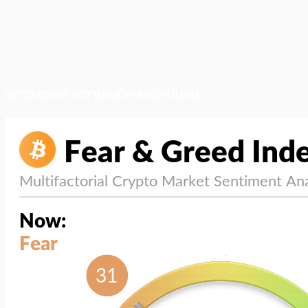
สภาวะตลาด (ความกลัว vs ความโลภ)