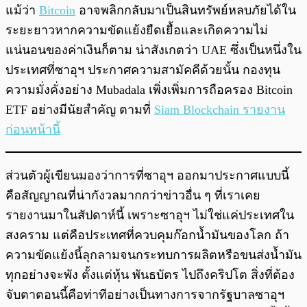
แม้ว่า
Bitcoin
อาจพลิกกลับมาเป็นสินทรัพย์หลบภัยได้ใน
ระยะยาวหากความขัดแย้งยืดเยื้อและเกิดความไม่
แน่นอนของค่าเงินก็ตาม น่าสังเกตว่า UAE ซึ่งเป็นหนึ่งใน
ประเทศที่ซาอุฯ ประกาศความสามัคคีด้วยนั้น กองทุน
ความมั่งคั่งอย่าง Mubadala เพิ่งเพิ่มการถือครอง Bitcoin
ETF อย่างมีนัยสำคัญ ตามที่
Siam Blockchain รายงาน
ก่อนหน้านี้
ส่วนตัวผู้เขียนมองว่าการที่ซาอุฯ ออกมาประกาศแบบนี้
คือสัญญาณที่น่ากังวลมากกว่าข่าวอื่น ๆ ที่เราเคย
รายงานมาในสัปดาห์นี้ เพราะซาอุฯ ไม่ใช่แค่ประเทศใน
สงคราม แต่คือประเทศที่ควบคุมก๊อกน้ำมันของโลก ถ้า
ความขัดแย้งนี้ลุกลามจนกระทบการผลิตหรือขนส่งน้ำมัน
ทุกอย่างจะพัง ตั้งแต่หุ้น พันธบัตร ไปถึงคริปโต สิ่งที่ต้อง
จับตาตอนนี้คือท่าทีอย่างเป็นทางการจากรัฐบาลซาอุฯ