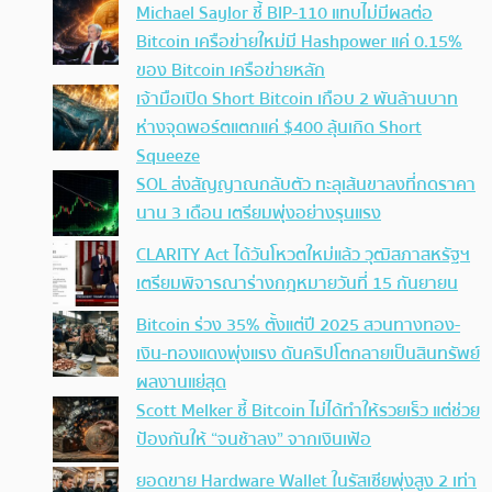
Michael Saylor ชี้ BIP-110 แทบไม่มีผลต่อ
Bitcoin เครือข่ายใหม่มี Hashpower แค่ 0.15%
ของ Bitcoin เครือข่ายหลัก
เจ้ามือเปิด Short Bitcoin เกือบ 2 พันล้านบาท
ห่างจุดพอร์ตแตกแค่ $400 ลุ้นเกิด Short
Squeeze
SOL ส่งสัญญาณกลับตัว ทะลุเส้นขาลงที่กดราคา
นาน 3 เดือน เตรียมพุ่งอย่างรุนแรง
CLARITY Act ได้วันโหวตใหม่แล้ว วุฒิสภาสหรัฐฯ
เตรียมพิจารณาร่างกฎหมายวันที่ 15 กันยายน
Bitcoin ร่วง 35% ตั้งแต่ปี 2025 สวนทางทอง-
เงิน-ทองแดงพุ่งแรง ดันคริปโตกลายเป็นสินทรัพย์
ผลงานแย่สุด
Scott Melker ชี้ Bitcoin ไม่ได้ทำให้รวยเร็ว แต่ช่วย
ป้องกันให้ “จนช้าลง” จากเงินเฟ้อ
ยอดขาย Hardware Wallet ในรัสเซียพุ่งสูง 2 เท่า