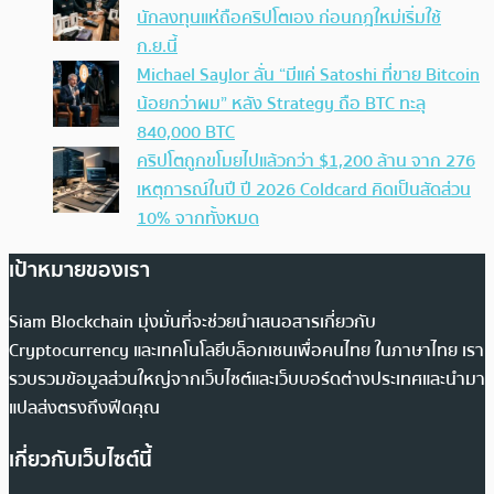
นักลงทุนแห่ถือคริปโตเอง ก่อนกฎใหม่เริ่มใช้
ก.ย.นี้
Michael Saylor ลั่น “มีแค่ Satoshi ที่ขาย Bitcoin
น้อยกว่าผม” หลัง Strategy ถือ BTC ทะลุ
840,000 BTC
คริปโตถูกขโมยไปแล้วกว่า $1,200 ล้าน จาก 276
เหตุการณ์ในปี ปี 2026 Coldcard คิดเป็นสัดส่วน
10% จากทั้งหมด
เป้าหมายของเรา
Siam Blockchain มุ่งมั่นที่จะช่วยนำเสนอสารเกี่ยวกับ
Cryptocurrency และเทคโนโลยีบล็อกเชนเพื่อคนไทย ในภาษาไทย เรา
รวบรวมข้อมูลส่วนใหญ่จากเว็บไซต์และเว็บบอร์ดต่างประเทศและนำมา
แปลส่งตรงถึงฟีดคุณ
เกี่ยวกับเว็บไซต์นี้