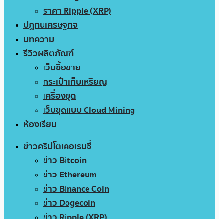
ราคา Ripple (XRP)
ปฏิทินเศรษฐกิจ
บทความ
รีวิวผลิตภัณฑ์
เว็บซื้อขาย
กระเป๋าเก็บเหรียญ
เครื่องขุด
เว็บขุดแบบ Cloud Mining
ห้องเรียน
ข่าวคริปโตเคอเรนซี่
ข่าว Bitcoin
ข่าว Ethereum
ข่าว Binance Coin
ข่าว Dogecoin
ข่าว Ripple (XRP)