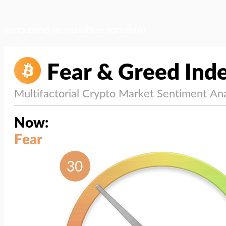
สภาวะตลาด (ความกลัว vs ความโลภ)