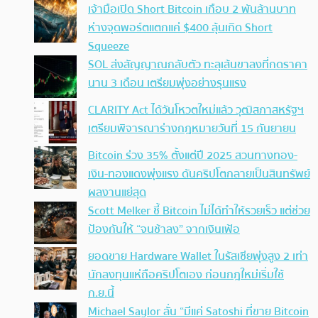
เจ้ามือเปิด Short Bitcoin เกือบ 2 พันล้านบาท
ห่างจุดพอร์ตแตกแค่ $400 ลุ้นเกิด Short
Squeeze
SOL ส่งสัญญาณกลับตัว ทะลุเส้นขาลงที่กดราคา
นาน 3 เดือน เตรียมพุ่งอย่างรุนแรง
CLARITY Act ได้วันโหวตใหม่แล้ว วุฒิสภาสหรัฐฯ
เตรียมพิจารณาร่างกฎหมายวันที่ 15 กันยายน
Bitcoin ร่วง 35% ตั้งแต่ปี 2025 สวนทางทอง-
เงิน-ทองแดงพุ่งแรง ดันคริปโตกลายเป็นสินทรัพย์
ผลงานแย่สุด
Scott Melker ชี้ Bitcoin ไม่ได้ทำให้รวยเร็ว แต่ช่วย
ป้องกันให้ “จนช้าลง” จากเงินเฟ้อ
ยอดขาย Hardware Wallet ในรัสเซียพุ่งสูง 2 เท่า
นักลงทุนแห่ถือคริปโตเอง ก่อนกฎใหม่เริ่มใช้
ก.ย.นี้
Michael Saylor ลั่น “มีแค่ Satoshi ที่ขาย Bitcoin