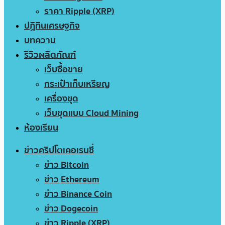
ราคา Ripple (XRP)
ปฏิทินเศรษฐกิจ
บทความ
รีวิวผลิตภัณฑ์
เว็บซื้อขาย
กระเป๋าเก็บเหรียญ
เครื่องขุด
เว็บขุดแบบ Cloud Mining
ห้องเรียน
ข่าวคริปโตเคอเรนซี่
ข่าว Bitcoin
ข่าว Ethereum
ข่าว Binance Coin
ข่าว Dogecoin
ข่าว Ripple (XRP)