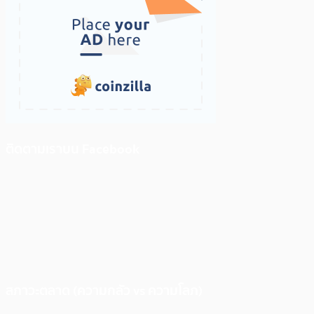
ติดตามเราบน Facebook
สภาวะตลาด (ความกลัว vs ความโลภ)