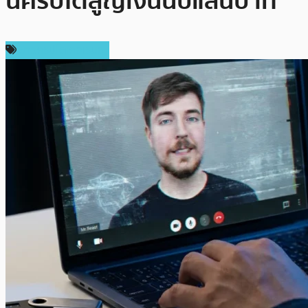
นคริปโตสูญเงินนับแสนบาท
ข่าวคริปโตเคอเรนซี่