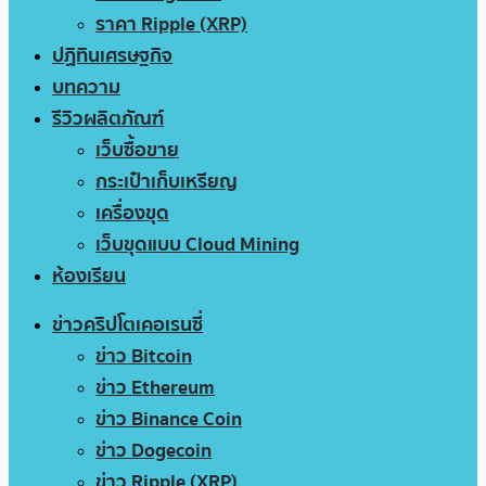
ราคา Ripple (XRP)
ปฏิทินเศรษฐกิจ
บทความ
รีวิวผลิตภัณฑ์
เว็บซื้อขาย
กระเป๋าเก็บเหรียญ
เครื่องขุด
เว็บขุดแบบ Cloud Mining
ห้องเรียน
ข่าวคริปโตเคอเรนซี่
ข่าว Bitcoin
ข่าว Ethereum
ข่าว Binance Coin
ข่าว Dogecoin
ข่าว Ripple (XRP)