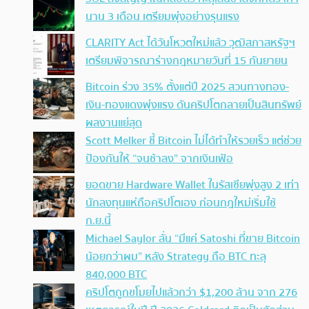
นาน 3 เดือน เตรียมพุ่งอย่างรุนแรง
CLARITY Act ได้วันโหวตใหม่แล้ว วุฒิสภาสหรัฐฯ
เตรียมพิจารณาร่างกฎหมายวันที่ 15 กันยายน
Bitcoin ร่วง 35% ตั้งแต่ปี 2025 สวนทางทอง-
เงิน-ทองแดงพุ่งแรง ดันคริปโตกลายเป็นสินทรัพย์
ผลงานแย่สุด
Scott Melker ชี้ Bitcoin ไม่ได้ทำให้รวยเร็ว แต่ช่วย
ป้องกันให้ “จนช้าลง” จากเงินเฟ้อ
ยอดขาย Hardware Wallet ในรัสเซียพุ่งสูง 2 เท่า
นักลงทุนแห่ถือคริปโตเอง ก่อนกฎใหม่เริ่มใช้
ก.ย.นี้
Michael Saylor ลั่น “มีแค่ Satoshi ที่ขาย Bitcoin
น้อยกว่าผม” หลัง Strategy ถือ BTC ทะลุ
840,000 BTC
คริปโตถูกขโมยไปแล้วกว่า $1,200 ล้าน จาก 276