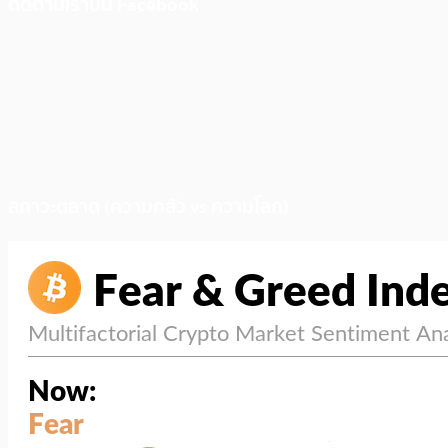
ติดตามเราบน Facebook
สภาวะตลาด (ความกลัว vs ความโลภ)