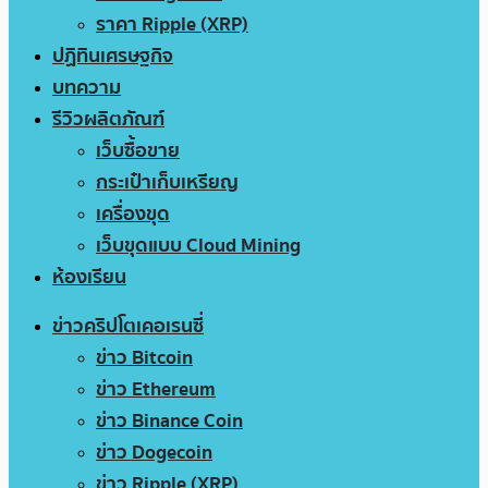
ราคา Ripple (XRP)
ปฏิทินเศรษฐกิจ
บทความ
รีวิวผลิตภัณฑ์
เว็บซื้อขาย
กระเป๋าเก็บเหรียญ
เครื่องขุด
เว็บขุดแบบ Cloud Mining
ห้องเรียน
ข่าวคริปโตเคอเรนซี่
ข่าว Bitcoin
ข่าว Ethereum
ข่าว Binance Coin
ข่าว Dogecoin
ข่าว Ripple (XRP)