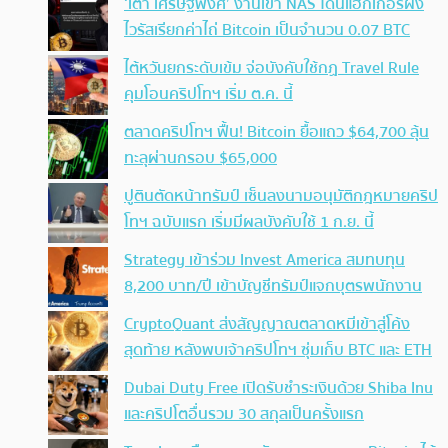
‘เต๋า เศรษฐพงศ์’ งานเข้า NAS โดนแฮกเกอร์ฝัง
ไวรัสเรียกค่าไถ่ Bitcoin เป็นจำนวน 0.07 BTC
ไต้หวันยกระดับเข้ม จ่อบังคับใช้กฏ Travel Rule
คุมโอนคริปโทฯ เริ่ม ต.ค. นี้
ตลาดคริปโทฯ ฟื้น! Bitcoin ยื้อแถว $64,700 ลุ้น
ทะลุผ่านกรอบ $65,000
ปูตินตัดหน้าทรัมป์ เซ็นลงนามอนุมัติกฎหมายคริป
โทฯ ฉบับแรก เริ่มมีผลบังคับใช้ 1 ก.ย. นี้
Strategy เข้าร่วม Invest America สมทบทุน
8,200 บาท/ปี เข้าบัญชีทรัมป์แจกบุตรพนักงาน
CryptoQuant ส่งสัญญาณตลาดหมีเข้าสู่โค้ง
สุดท้าย หลังพบเจ้าคริปโทฯ ซุ่มเก็บ BTC และ ETH
Dubai Duty Free เปิดรับชำระเงินด้วย Shiba Inu
และคริปโตอื่นรวม 30 สกุลเป็นครั้งแรก