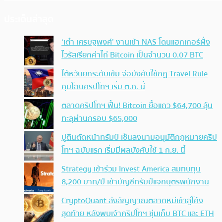
ประเด็นล่าสุด
‘เต๋า เศรษฐพงศ์’ งานเข้า NAS โดนแฮกเกอร์ฝั่ง
ไวรัสเรียกค่าไถ่ Bitcoin เป็นจำนวน 0.07 BTC
ไต้หวันยกระดับเข้ม จ่อบังคับใช้กฏ Travel Rule
คุมโอนคริปโทฯ เริ่ม ต.ค. นี้
ตลาดคริปโทฯ ฟื้น! Bitcoin ยื้อแถว $64,700 ลุ้น
ทะลุผ่านกรอบ $65,000
ปูตินตัดหน้าทรัมป์ เซ็นลงนามอนุมัติกฎหมายคริป
โทฯ ฉบับแรก เริ่มมีผลบังคับใช้ 1 ก.ย. นี้
Strategy เข้าร่วม Invest America สมทบทุน
8,200 บาท/ปี เข้าบัญชีทรัมป์แจกบุตรพนักงาน
CryptoQuant ส่งสัญญาณตลาดหมีเข้าสู่โค้ง
สุดท้าย หลังพบเจ้าคริปโทฯ ซุ่มเก็บ BTC และ ETH