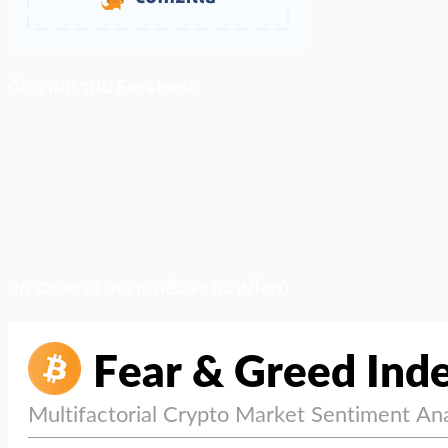
ติดตามเราบน Facebook
สภาวะตลาด (ความกลัว vs ความโลภ)