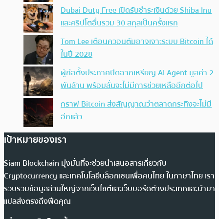
Dubai Duty Free เปิดรับชำระเงินด้วย Shiba Inu
และคริปโตอื่นรวม 30 สกุลเป็นครั้งแรก
Tom Lee เตือนควอนตัมอาจเจาะระบบ Bitcoin ได้
ในปี 2028
ผู้ก่อตั้งประกาศปิดฉากเหรียญ AI Agent มูลค่า 2
พันล้าน พร้อมลั่นจะไม่มีการช่วยเหลืออีกต่อไป
กราฟ Bitcoin ส่งสัญญาณว่าตลาดกระทิงจะไม่มี
อีกแล้ว
เป้าหมายของเรา
Siam Blockchain มุ่งมั่นที่จะช่วยนำเสนอสารเกี่ยวกับ
Cryptocurrency และเทคโนโลยีบล็อกเชนเพื่อคนไทย ในภาษาไทย เรา
รวบรวมข้อมูลส่วนใหญ่จากเว็บไซต์และเว็บบอร์ดต่างประเทศและนำมา
แปลส่งตรงถึงฟีดคุณ