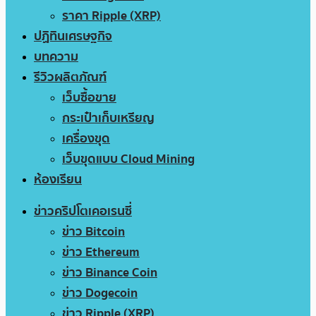
ราคา Ripple (XRP)
ปฏิทินเศรษฐกิจ
บทความ
รีวิวผลิตภัณฑ์
เว็บซื้อขาย
กระเป๋าเก็บเหรียญ
เครื่องขุด
เว็บขุดแบบ Cloud Mining
ห้องเรียน
ข่าวคริปโตเคอเรนซี่
ข่าว Bitcoin
ข่าว Ethereum
ข่าว Binance Coin
ข่าว Dogecoin
ข่าว Ripple (XRP)