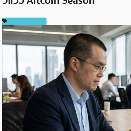
วี่แวว Altcoin Season
ข่าวคริปโตเคอเรนซี่