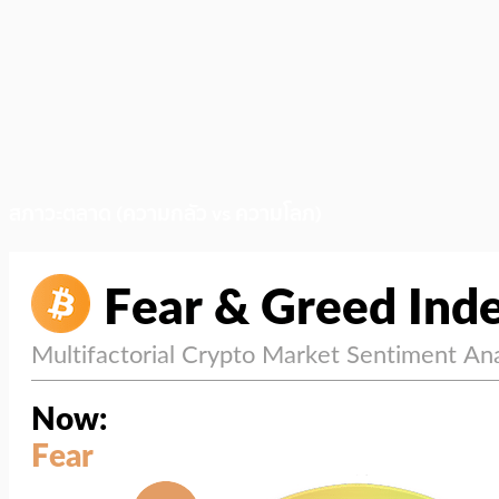
สภาวะตลาด (ความกลัว vs ความโลภ)