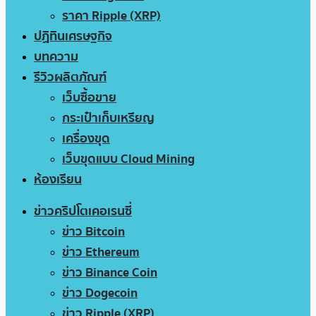
ราคา Ripple (XRP)
ปฏิทินเศรษฐกิจ
บทความ
รีวิวผลิตภัณฑ์
เว็บซื้อขาย
กระเป๋าเก็บเหรียญ
เครื่องขุด
เว็บขุดแบบ Cloud Mining
ห้องเรียน
ข่าวคริปโตเคอเรนซี่
ข่าว Bitcoin
ข่าว Ethereum
ข่าว Binance Coin
ข่าว Dogecoin
ข่าว Ripple (XRP)