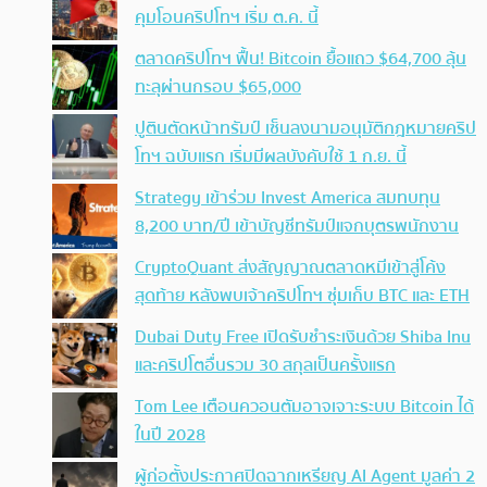
คุมโอนคริปโทฯ เริ่ม ต.ค. นี้
ตลาดคริปโทฯ ฟื้น! Bitcoin ยื้อแถว $64,700 ลุ้น
ทะลุผ่านกรอบ $65,000
ปูตินตัดหน้าทรัมป์ เซ็นลงนามอนุมัติกฎหมายคริป
โทฯ ฉบับแรก เริ่มมีผลบังคับใช้ 1 ก.ย. นี้
Strategy เข้าร่วม Invest America สมทบทุน
8,200 บาท/ปี เข้าบัญชีทรัมป์แจกบุตรพนักงาน
CryptoQuant ส่งสัญญาณตลาดหมีเข้าสู่โค้ง
สุดท้าย หลังพบเจ้าคริปโทฯ ซุ่มเก็บ BTC และ ETH
Dubai Duty Free เปิดรับชำระเงินด้วย Shiba Inu
และคริปโตอื่นรวม 30 สกุลเป็นครั้งแรก
Tom Lee เตือนควอนตัมอาจเจาะระบบ Bitcoin ได้
ในปี 2028
ผู้ก่อตั้งประกาศปิดฉากเหรียญ AI Agent มูลค่า 2