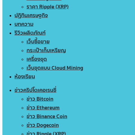
ราคา Ripple (XRP)
ปฏิทินเศรษฐกิจ
บทความ
รีวิวผลิตภัณฑ์
เว็บซื้อขาย
กระเป๋าเก็บเหรียญ
เครื่องขุด
เว็บขุดแบบ Cloud Mining
ห้องเรียน
ข่าวคริปโตเคอเรนซี่
ข่าว Bitcoin
ข่าว Ethereum
ข่าว Binance Coin
ข่าว Dogecoin
ข่าว Ripple (XRP)