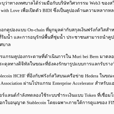
ุว่าทางเทศบาลได้ร่วมมือกับบริษัทวิศวกรรม Web3 ของสวิส
pps with Love เพื่อเปิดตัว BIDI ซึ่งเป็นคูปองด้านความห
คูปองแบบ On-chain ที่ผูกมูลค่ากับสกุลเงินฟรังก์สวิสสำหร
ี่ริมน้ำ และการอนุรักษ์พื้นที่ชุ่มน้ำ ประชาชนสามารถนำคูป
ทศบาล
ปรแกรมคูปองกระดาษที่ดำเนินการใน Muri bei Bern มาตลอดแ
ดุลทางดิจิทัลในขณะที่ยังคงรักษารูปแบบการแลกรับรางว
ablecoin HCHF ที่อิงกับฟรังก์สวิสบนเครือข่าย Hedera ในข
 Association ผ่านโปรแกรม Enterprise Accelerator สำหรับ
ตเซอร์แลนด์กำลังทดลองใช้ระบบชำระเงินแบบ Token ที่เชื่อ
ารออกใบอนุญาต Stablecoin โดยเฉพาะภายใต้การดูแลของ 