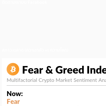
ติดตามเราบน Facebook
สภาวะตลาด (ความกลัว vs ความโลภ)