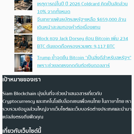
เหตุการณ์ในปี ปี 2026 Coldcard คิดเป็นสัดส่วน
10% จากทั้งหมด
จีนเทขายพันธบัตรสหรัฐฯเหลือ $659,000 ล้าน
เดินหน้าสะสมทองคำต่อเนื่องแทน
Block ของ Jack Dorsey ช้อน Bitcoin เพิ่ม 234
BTC ดันยอดถือครองรวมแตะ 9,117 BTC
Trump ย้ำจุดยืน Bitcoin “เป็นสิ่งดีสำหรับสหรัฐฯ”
เพราะช่วยลดแรงกดดันต่อเงินดอลลาร์
เป้าหมายของเรา
Siam Blockchain มุ่งมั่นที่จะช่วยนำเสนอสารเกี่ยวกับ
Cryptocurrency และเทคโนโลยีบล็อกเชนเพื่อคนไทย ในภาษาไทย เรา
รวบรวมข้อมูลส่วนใหญ่จากเว็บไซต์และเว็บบอร์ดต่างประเทศและนำมา
แปลส่งตรงถึงฟีดคุณ
เกี่ยวกับเว็บไซต์นี้