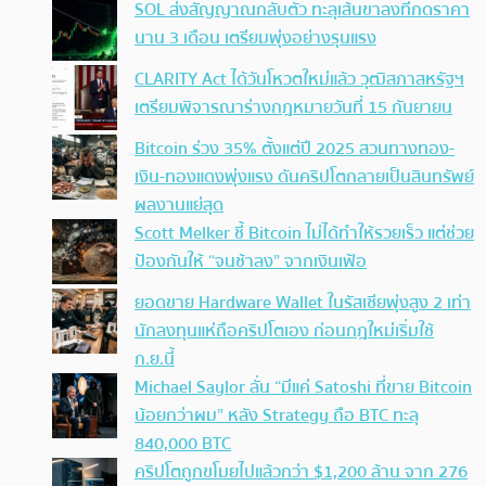
SOL ส่งสัญญาณกลับตัว ทะลุเส้นขาลงที่กดราคา
นาน 3 เดือน เตรียมพุ่งอย่างรุนแรง
CLARITY Act ได้วันโหวตใหม่แล้ว วุฒิสภาสหรัฐฯ
เตรียมพิจารณาร่างกฎหมายวันที่ 15 กันยายน
Bitcoin ร่วง 35% ตั้งแต่ปี 2025 สวนทางทอง-
เงิน-ทองแดงพุ่งแรง ดันคริปโตกลายเป็นสินทรัพย์
ผลงานแย่สุด
Scott Melker ชี้ Bitcoin ไม่ได้ทำให้รวยเร็ว แต่ช่วย
ป้องกันให้ “จนช้าลง” จากเงินเฟ้อ
ยอดขาย Hardware Wallet ในรัสเซียพุ่งสูง 2 เท่า
นักลงทุนแห่ถือคริปโตเอง ก่อนกฎใหม่เริ่มใช้
ก.ย.นี้
Michael Saylor ลั่น “มีแค่ Satoshi ที่ขาย Bitcoin
น้อยกว่าผม” หลัง Strategy ถือ BTC ทะลุ
840,000 BTC
คริปโตถูกขโมยไปแล้วกว่า $1,200 ล้าน จาก 276