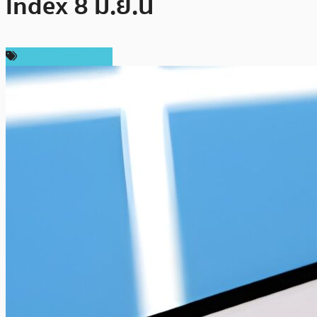
Index 8 มิ.ย.นี้
ข่าวคริปโตเคอเรนซี่