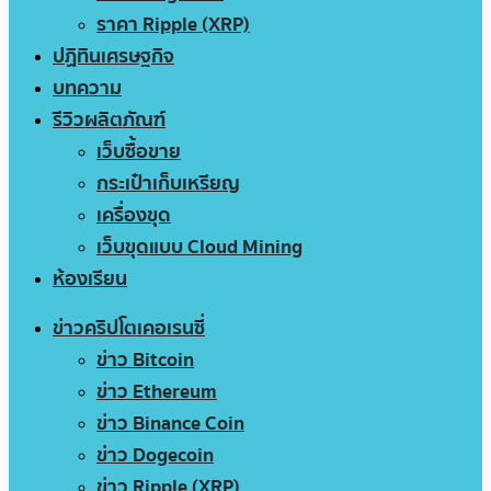
ราคา Ripple (XRP)
ปฏิทินเศรษฐกิจ
บทความ
รีวิวผลิตภัณฑ์
เว็บซื้อขาย
กระเป๋าเก็บเหรียญ
เครื่องขุด
เว็บขุดแบบ Cloud Mining
ห้องเรียน
ข่าวคริปโตเคอเรนซี่
ข่าว Bitcoin
ข่าว Ethereum
ข่าว Binance Coin
ข่าว Dogecoin
ข่าว Ripple (XRP)