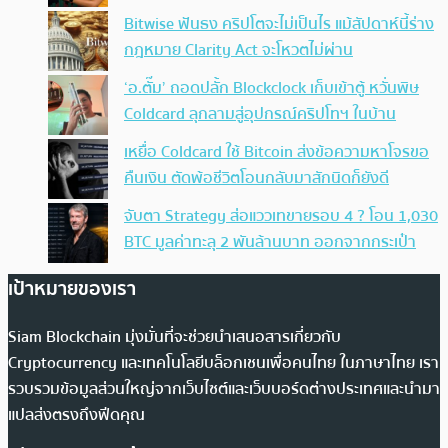
Bitwise ฟันธง คริปโตจะไม่เป็นไร แม้สัปดาห์นี้ร่าง
กฎหมาย Clarity Act จะโหวตไม่ผ่าน
‘อ.ตั๊ม’ ถอดปลั้ก Blockclock เก็บเข้าตู้ หวั่นพิษ
Coldcard ลุกลามสู่อุปกรณ์คริปโทฯ ในบ้าน
เหยื่อ Coldcard ใช้ Bitcoin ส่งข้อความหาโจรขอ
คืนเงิน ตัดพ้อชีวิตโอนกลับมาสักนิดก็ยังดี
จับตา Strategy ส่อแววเทขายรอบ 4 ? โอน 1,030
BTC มูลค่าทะลุ 2 พันล้านบาท ออกจากกระเป๋า
เป้าหมายของเรา
Siam Blockchain มุ่งมั่นที่จะช่วยนำเสนอสารเกี่ยวกับ
Cryptocurrency และเทคโนโลยีบล็อกเชนเพื่อคนไทย ในภาษาไทย เรา
รวบรวมข้อมูลส่วนใหญ่จากเว็บไซต์และเว็บบอร์ดต่างประเทศและนำมา
แปลส่งตรงถึงฟีดคุณ