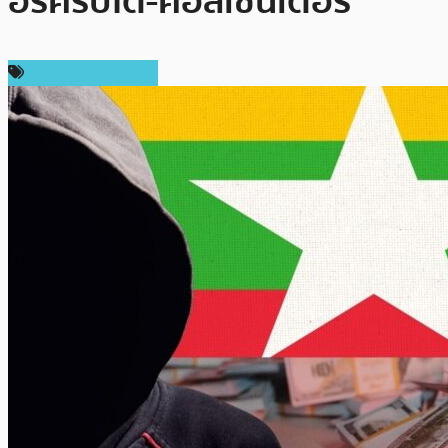
อร์คริปโต-คอลเซ็นเตอร์
กฎหมายและรัฐบาล