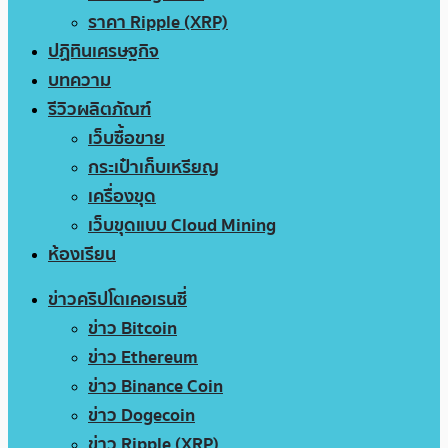
ราคา Ripple (XRP)
ปฏิทินเศรษฐกิจ
บทความ
รีวิวผลิตภัณฑ์
เว็บซื้อขาย
กระเป๋าเก็บเหรียญ
เครื่องขุด
เว็บขุดแบบ Cloud Mining
ห้องเรียน
ข่าวคริปโตเคอเรนซี่
ข่าว Bitcoin
ข่าว Ethereum
ข่าว Binance Coin
ข่าว Dogecoin
ข่าว Ripple (XRP)