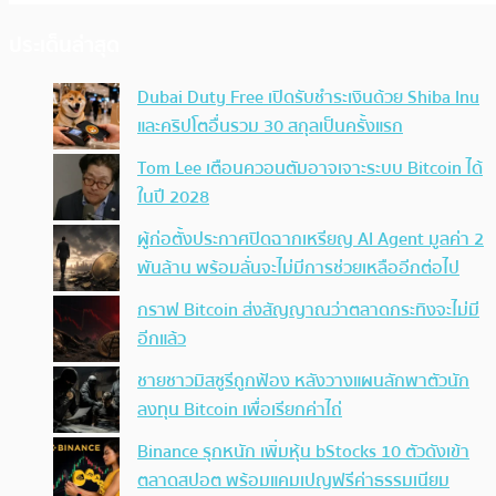
ประเด็นล่าสุด
Dubai Duty Free เปิดรับชำระเงินด้วย Shiba Inu
และคริปโตอื่นรวม 30 สกุลเป็นครั้งแรก
Tom Lee เตือนควอนตัมอาจเจาะระบบ Bitcoin ได้
ในปี 2028
ผู้ก่อตั้งประกาศปิดฉากเหรียญ AI Agent มูลค่า 2
พันล้าน พร้อมลั่นจะไม่มีการช่วยเหลืออีกต่อไป
กราฟ Bitcoin ส่งสัญญาณว่าตลาดกระทิงจะไม่มี
อีกแล้ว
ชายชาวมิสซูรีถูกฟ้อง หลังวางแผนลักพาตัวนัก
ลงทุน Bitcoin เพื่อเรียกค่าไถ่
Binance รุกหนัก เพิ่มหุ้น bStocks 10 ตัวดังเข้า
ตลาดสปอต พร้อมแคมเปญฟรีค่าธรรมเนียม