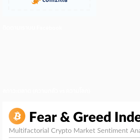
ติดตามเราบน Facebook
สภาวะตลาด (ความกลัว vs ความโลภ)