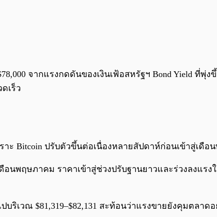
ว่า $78,000 จากแรงกดดันของเงินเฟ้อสหรัฐฯ Bond Yield ที่พุ่
ดเร็ว
เพราะ Bitcoin ปรับตัวขึ้นต่อเนื่องหลายสัปดาห์ก่อนเข้าสู่เ
ือนพฤษภาคม ราคาเข้าสู่ช่วงปรับฐานยาวและร่วงลงแรงในเวล
ขึ้นไปบริเวณ $81,319–$82,131 สะท้อนว่าแรงขายยังคุมตลาดอ