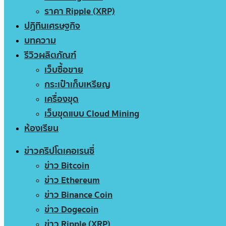
ราคา Ripple (XRP)
ปฏิทินเศรษฐกิจ
บทความ
รีวิวผลิตภัณฑ์
เว็บซื้อขาย
กระเป๋าเก็บเหรียญ
เครื่องขุด
เว็บขุดแบบ Cloud Mining
ห้องเรียน
ข่าวคริปโตเคอเรนซี่
ข่าว Bitcoin
ข่าว Ethereum
ข่าว Binance Coin
ข่าว Dogecoin
ข่าว Ripple (XRP)