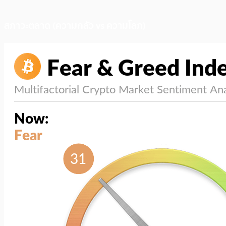
สภาวะตลาด (ความกลัว vs ความโลภ)