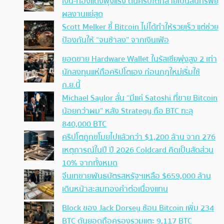
เงิน-ทองแดงพุ่งแรง ดันคริปโตกลายเป็นสินทรัพย์
ผลงานแย่สุด
Scott Melker ชี้ Bitcoin ไม่ได้ทำให้รวยเร็ว แต่ช่วย
ป้องกันให้ “จนช้าลง” จากเงินเฟ้อ
ยอดขาย Hardware Wallet ในรัสเซียพุ่งสูง 2 เท่า
นักลงทุนแห่ถือคริปโตเอง ก่อนกฎใหม่เริ่มใช้
ก.ย.นี้
Michael Saylor ลั่น “มีแค่ Satoshi ที่ขาย Bitcoin
น้อยกว่าผม” หลัง Strategy ถือ BTC ทะลุ
840,000 BTC
คริปโตถูกขโมยไปแล้วกว่า $1,200 ล้าน จาก 276
เหตุการณ์ในปี ปี 2026 Coldcard คิดเป็นสัดส่วน
10% จากทั้งหมด
จีนเทขายพันธบัตรสหรัฐฯเหลือ $659,000 ล้าน
เดินหน้าสะสมทองคำต่อเนื่องแทน
Block ของ Jack Dorsey ช้อน Bitcoin เพิ่ม 234
BTC ดันยอดถือครองรวมแตะ 9,117 BTC