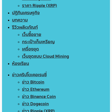
ราคา Ripple (XRP)
ปฏิทินเศรษฐกิจ
บทความ
รีวิวผลิตภัณฑ์
เว็บซื้อขาย
กระเป๋าเก็บเหรียญ
เครื่องขุด
เว็บขุดแบบ Cloud Mining
ห้องเรียน
ข่าวคริปโตเคอเรนซี่
ข่าว Bitcoin
ข่าว Ethereum
ข่าว Binance Coin
ข่าว Dogecoin
ข่าว Ripple (XRP)