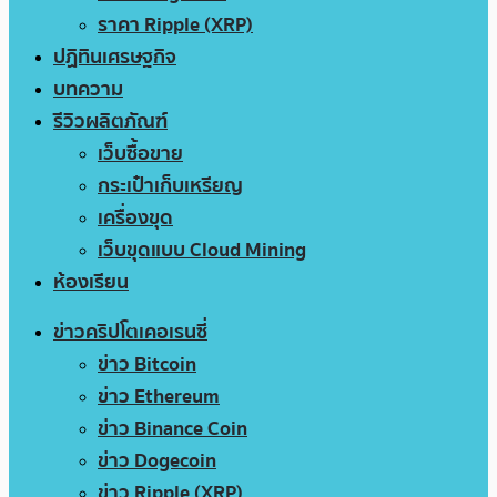
ราคา Ripple (XRP)
ปฏิทินเศรษฐกิจ
บทความ
รีวิวผลิตภัณฑ์
เว็บซื้อขาย
กระเป๋าเก็บเหรียญ
เครื่องขุด
เว็บขุดแบบ Cloud Mining
ห้องเรียน
ข่าวคริปโตเคอเรนซี่
ข่าว Bitcoin
ข่าว Ethereum
ข่าว Binance Coin
ข่าว Dogecoin
ข่าว Ripple (XRP)