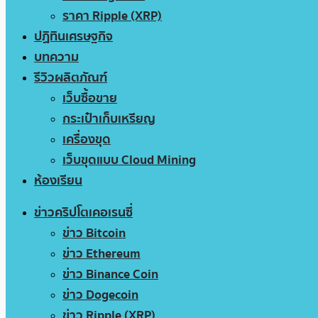
ราคา Ripple (XRP)
ปฏิทินเศรษฐกิจ
บทความ
รีวิวผลิตภัณฑ์
เว็บซื้อขาย
กระเป๋าเก็บเหรียญ
เครื่องขุด
เว็บขุดแบบ Cloud Mining
ห้องเรียน
ข่าวคริปโตเคอเรนซี่
ข่าว Bitcoin
ข่าว Ethereum
ข่าว Binance Coin
ข่าว Dogecoin
ข่าว Ripple (XRP)