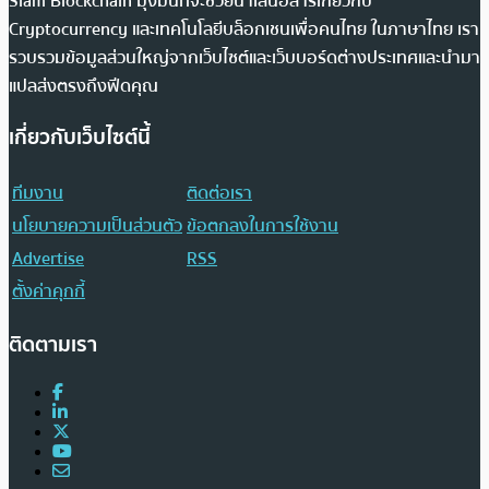
Siam Blockchain มุ่งมั่นที่จะช่วยนำเสนอสารเกี่ยวกับ
Cryptocurrency และเทคโนโลยีบล็อกเชนเพื่อคนไทย ในภาษาไทย เรา
รวบรวมข้อมูลส่วนใหญ่จากเว็บไซต์และเว็บบอร์ดต่างประเทศและนำมา
แปลส่งตรงถึงฟีดคุณ
เกี่ยวกับเว็บไซต์นี้
ทีมงาน
ติดต่อเรา
นโยบายความเป็นส่วนตัว
ข้อตกลงในการใช้งาน
Advertise
RSS
ตั้งค่าคุกกี้
ติดตามเรา