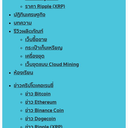
ราคา Ripple (XRP)
ปฏิทินเศรษฐกิจ
บทความ
รีวิวผลิตภัณฑ์
เว็บซื้อขาย
กระเป๋าเก็บเหรียญ
เครื่องขุด
เว็บขุดแบบ Cloud Mining
ห้องเรียน
ข่าวคริปโตเคอเรนซี่
ข่าว Bitcoin
ข่าว Ethereum
ข่าว Binance Coin
ข่าว Dogecoin
ข่าว Ripple (XRP)