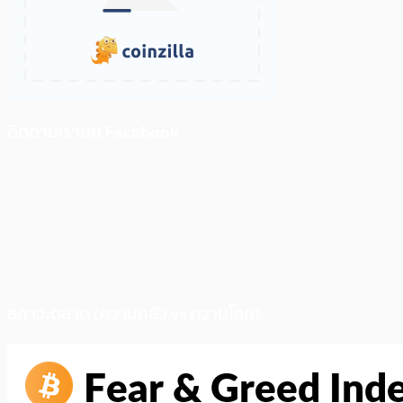
ติดตามเราบน Facebook
สภาวะตลาด (ความกลัว vs ความโลภ)