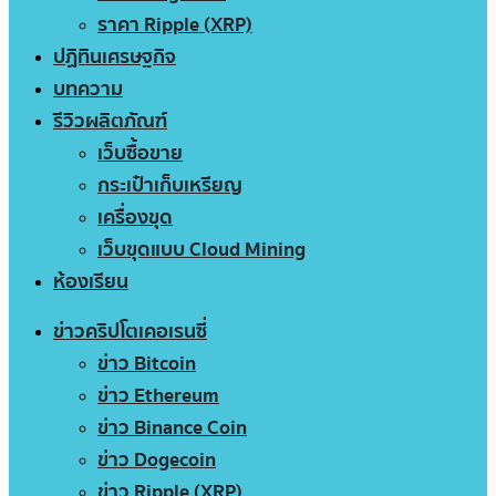
ราคา Ripple (XRP)
ปฏิทินเศรษฐกิจ
บทความ
รีวิวผลิตภัณฑ์
เว็บซื้อขาย
กระเป๋าเก็บเหรียญ
เครื่องขุด
เว็บขุดแบบ Cloud Mining
ห้องเรียน
ข่าวคริปโตเคอเรนซี่
ข่าว Bitcoin
ข่าว Ethereum
ข่าว Binance Coin
ข่าว Dogecoin
ข่าว Ripple (XRP)