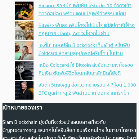
Binance รุกหนัก เพิ่มหุ้น bStocks 10 ตัวดังเข้า
ตลาดสปอต พร้อมแคมเปญฟรีค่าธรรมเนียม
Bitwise ฟันธง คริปโตจะไม่เป็นไร แม้สัปดาห์นี้ร่าง
กฎหมาย Clarity Act จะโหวตไม่ผ่าน
‘อ.ตั๊ม’ ถอดปลั้ก Blockclock เก็บเข้าตู้ หวั่นพิษ
Coldcard ลุกลามสู่อุปกรณ์คริปโทฯ ในบ้าน
เหยื่อ Coldcard ใช้ Bitcoin ส่งข้อความหาโจรขอ
คืนเงิน ตัดพ้อชีวิตโอนกลับมาสักนิดก็ยังดี
จับตา Strategy ส่อแววเทขายรอบ 4 ? โอน 1,030
BTC มูลค่าทะลุ 2 พันล้านบาท ออกจากกระเป๋า
เป้าหมายของเรา
Siam Blockchain มุ่งมั่นที่จะช่วยนำเสนอสารเกี่ยวกับ
Cryptocurrency และเทคโนโลยีบล็อกเชนเพื่อคนไทย ในภาษาไทย เรา
รวบรวมข้อมูลส่วนใหญ่จากเว็บไซต์และเว็บบอร์ดต่างประเทศและนำมา