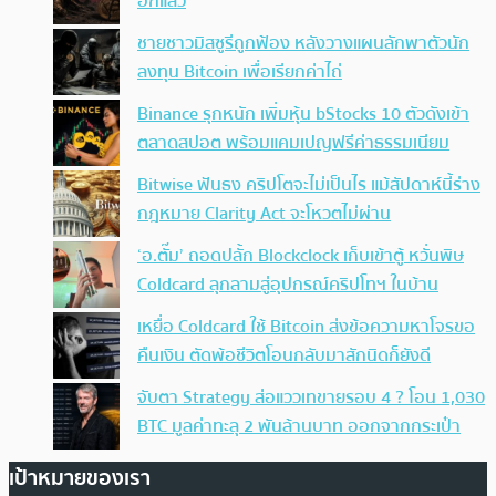
อีกแล้ว
ชายชาวมิสซูรีถูกฟ้อง หลังวางแผนลักพาตัวนัก
ลงทุน Bitcoin เพื่อเรียกค่าไถ่
Binance รุกหนัก เพิ่มหุ้น bStocks 10 ตัวดังเข้า
ตลาดสปอต พร้อมแคมเปญฟรีค่าธรรมเนียม
Bitwise ฟันธง คริปโตจะไม่เป็นไร แม้สัปดาห์นี้ร่าง
กฎหมาย Clarity Act จะโหวตไม่ผ่าน
‘อ.ตั๊ม’ ถอดปลั้ก Blockclock เก็บเข้าตู้ หวั่นพิษ
Coldcard ลุกลามสู่อุปกรณ์คริปโทฯ ในบ้าน
เหยื่อ Coldcard ใช้ Bitcoin ส่งข้อความหาโจรขอ
คืนเงิน ตัดพ้อชีวิตโอนกลับมาสักนิดก็ยังดี
จับตา Strategy ส่อแววเทขายรอบ 4 ? โอน 1,030
BTC มูลค่าทะลุ 2 พันล้านบาท ออกจากกระเป๋า
เป้าหมายของเรา