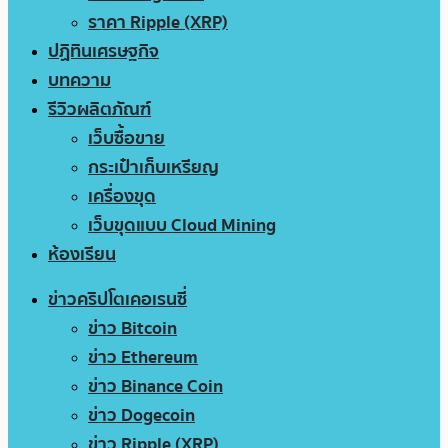
ราคา Ripple (XRP)
ปฏิทินเศรษฐกิจ
บทความ
รีวิวผลิตภัณฑ์
เว็บซื้อขาย
กระเป๋าเก็บเหรียญ
เครื่องขุด
เว็บขุดแบบ Cloud Mining
ห้องเรียน
ข่าวคริปโตเคอเรนซี่
ข่าว Bitcoin
ข่าว Ethereum
ข่าว Binance Coin
ข่าว Dogecoin
ข่าว Ripple (XRP)