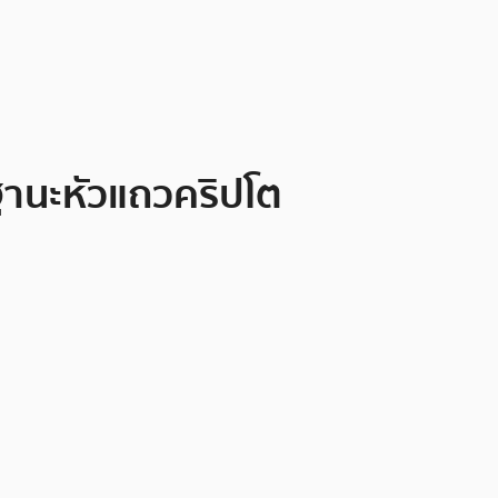
มฐานะหัวแถวคริปโต