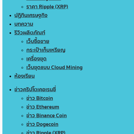
ราคา Ripple (XRP)
ปฏิทินเศรษฐกิจ
บทความ
รีวิวผลิตภัณฑ์
เว็บซื้อขาย
กระเป๋าเก็บเหรียญ
เครื่องขุด
เว็บขุดแบบ Cloud Mining
ห้องเรียน
ข่าวคริปโตเคอเรนซี่
ข่าว Bitcoin
ข่าว Ethereum
ข่าว Binance Coin
ข่าว Dogecoin
ข่าว Ripple (XRP)