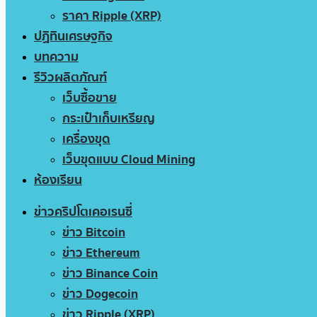
ราคา Ripple (XRP)
ปฏิทินเศรษฐกิจ
บทความ
รีวิวผลิตภัณฑ์
เว็บซื้อขาย
กระเป๋าเก็บเหรียญ
เครื่องขุด
เว็บขุดแบบ Cloud Mining
ห้องเรียน
ข่าวคริปโตเคอเรนซี่
ข่าว Bitcoin
ข่าว Ethereum
ข่าว Binance Coin
ข่าว Dogecoin
ข่าว Ripple (XRP)