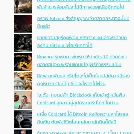
พันล้าน พร้อมลั่นจะไม่มีการช่วยเหลืออีกต่อไป
กราฟ Bitcoin ส่งสัญญาณว่าตลาดกระทิงจะไม่มี
อีกแล้ว
ชายชาวมิสซูรีถูกฟ้อง หลังวางแผนลักพาตัวนัก
ลงทุน Bitcoin เพื่อเรียกค่าไถ่
Binance รุกหนัก เพิ่มหุ้น bStocks 10 ตัวดังเข้า
ตลาดสปอต พร้อมแคมเปญฟรีค่าธรรมเนียม
Bitwise ฟันธง คริปโตจะไม่เป็นไร แม้สัปดาห์นี้ร่าง
กฎหมาย Clarity Act จะโหวตไม่ผ่าน
‘อ.ตั๊ม’ ถอดปลั้ก Blockclock เก็บเข้าตู้ หวั่นพิษ
Coldcard ลุกลามสู่อุปกรณ์คริปโทฯ ในบ้าน
เหยื่อ Coldcard ใช้ Bitcoin ส่งข้อความหาโจรขอ
คืนเงิน ตัดพ้อชีวิตโอนกลับมาสักนิดก็ยังดี
จับตา Strategy ส่อแววเทขายรอบ 4 ? โอน 1,030