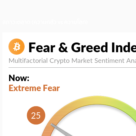
สภาวะตลาด (ความกลัว vs ความโลภ)