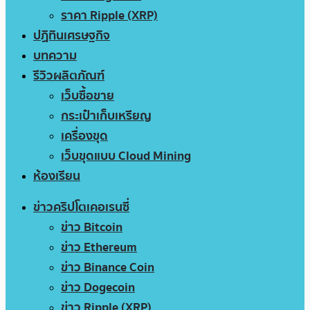
ราคา Ripple (XRP)
ปฏิทินเศรษฐกิจ
บทความ
รีวิวผลิตภัณฑ์
เว็บซื้อขาย
กระเป๋าเก็บเหรียญ
เครื่องขุด
เว็บขุดแบบ Cloud Mining
ห้องเรียน
ข่าวคริปโตเคอเรนซี่
ข่าว Bitcoin
ข่าว Ethereum
ข่าว Binance Coin
ข่าว Dogecoin
ข่าว Ripple (XRP)