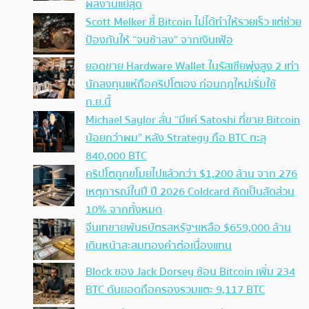
ผลงานแย่สุด
Scott Melker ชี้ Bitcoin ไม่ได้ทำให้รวยเร็ว แต่ช่วย
ป้องกันให้ “จนช้าลง” จากเงินเฟ้อ
ยอดขาย Hardware Wallet ในรัสเซียพุ่งสูง 2 เท่า
นักลงทุนแห่ถือคริปโตเอง ก่อนกฎใหม่เริ่มใช้
ก.ย.นี้
Michael Saylor ลั่น “มีแค่ Satoshi ที่ขาย Bitcoin
น้อยกว่าผม” หลัง Strategy ถือ BTC ทะลุ
840,000 BTC
คริปโตถูกขโมยไปแล้วกว่า $1,200 ล้าน จาก 276
เหตุการณ์ในปี ปี 2026 Coldcard คิดเป็นสัดส่วน
10% จากทั้งหมด
จีนเทขายพันธบัตรสหรัฐฯเหลือ $659,000 ล้าน
เดินหน้าสะสมทองคำต่อเนื่องแทน
Block ของ Jack Dorsey ช้อน Bitcoin เพิ่ม 234
BTC ดันยอดถือครองรวมแตะ 9,117 BTC