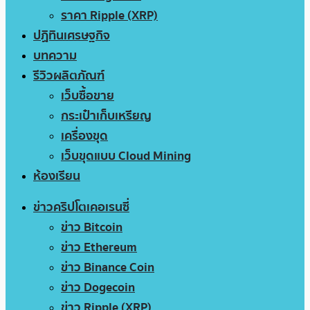
ราคา Ripple (XRP)
ปฏิทินเศรษฐกิจ
บทความ
รีวิวผลิตภัณฑ์
เว็บซื้อขาย
กระเป๋าเก็บเหรียญ
เครื่องขุด
เว็บขุดแบบ Cloud Mining
ห้องเรียน
ข่าวคริปโตเคอเรนซี่
ข่าว Bitcoin
ข่าว Ethereum
ข่าว Binance Coin
ข่าว Dogecoin
ข่าว Ripple (XRP)