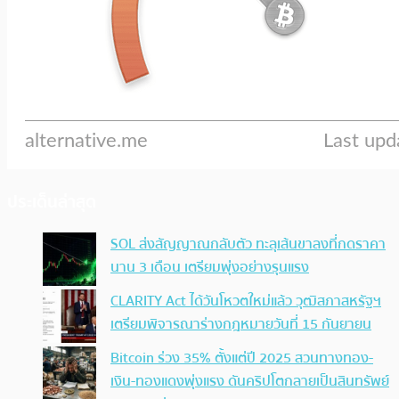
ประเด็นล่าสุด
SOL ส่งสัญญาณกลับตัว ทะลุเส้นขาลงที่กดราคา
นาน 3 เดือน เตรียมพุ่งอย่างรุนแรง
CLARITY Act ได้วันโหวตใหม่แล้ว วุฒิสภาสหรัฐฯ
เตรียมพิจารณาร่างกฎหมายวันที่ 15 กันยายน
Bitcoin ร่วง 35% ตั้งแต่ปี 2025 สวนทางทอง-
เงิน-ทองแดงพุ่งแรง ดันคริปโตกลายเป็นสินทรัพย์