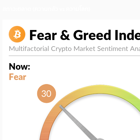
สภาวะตลาด (ความกลัว vs ความโลภ)