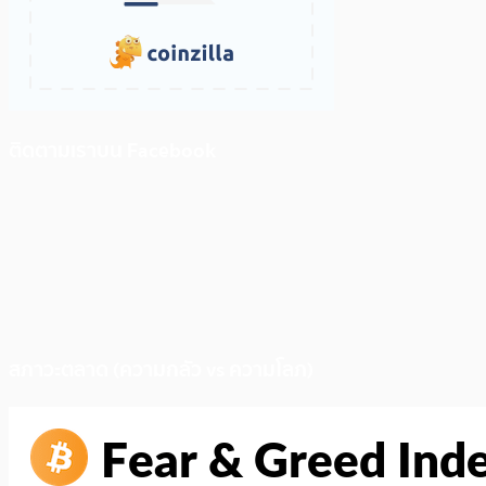
ติดตามเราบน Facebook
สภาวะตลาด (ความกลัว vs ความโลภ)