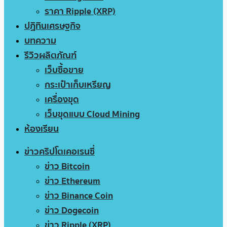
ราคา Ripple (XRP)
ปฏิทินเศรษฐกิจ
บทความ
รีวิวผลิตภัณฑ์
เว็บซื้อขาย
กระเป๋าเก็บเหรียญ
เครื่องขุด
เว็บขุดแบบ Cloud Mining
ห้องเรียน
ข่าวคริปโตเคอเรนซี่
ข่าว Bitcoin
ข่าว Ethereum
ข่าว Binance Coin
ข่าว Dogecoin
ข่าว Ripple (XRP)