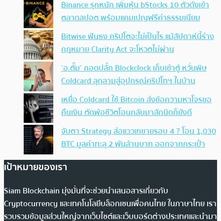
Binance รุกหนัก เพิ่มหุ้น bStocks 10 ตัวดังเข้า
ตลาดสปอต พร้อมแคมเปญฟรีค่าธรรมเนียม
Bitwise ฟันธง คริปโตจะไม่เป็นไร แม้สัปดาห์นี้ร่าง
กฎหมาย Clarity Act จะโหวตไม่ผ่าน
‘อ.ตั๊ม’ ถอดปลั้ก Blockclock เก็บเข้าตู้ หวั่นพิษ
Coldcard ลุกลามสู่อุปกรณ์คริปโทฯ ในบ้าน
เหยื่อ Coldcard ใช้ Bitcoin ส่งข้อความหาโจรขอ
คืนเงิน ตัดพ้อชีวิตโอนกลับมาสักนิดก็ยังดี
จับตา Strategy ส่อแววเทขายรอบ 4 ? โอน 1,030
BTC มูลค่าทะลุ 2 พันล้านบาท ออกจากกระเป๋า
เป้าหมายของเรา
Siam Blockchain มุ่งมั่นที่จะช่วยนำเสนอสารเกี่ยวกับ
Cryptocurrency และเทคโนโลยีบล็อกเชนเพื่อคนไทย ในภาษาไทย เรา
รวบรวมข้อมูลส่วนใหญ่จากเว็บไซต์และเว็บบอร์ดต่างประเทศและนำมา