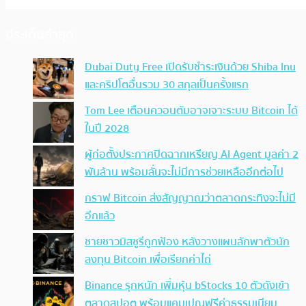
ประเด็นล่าสุด
Dubai Duty Free เปิดรับชำระเงินด้วย Shiba Inu
และคริปโตอื่นรวม 30 สกุลเป็นครั้งแรก
Tom Lee เตือนควอนตัมอาจเจาะระบบ Bitcoin ได้
ในปี 2028
ผู้ก่อตั้งประกาศปิดฉากเหรียญ AI Agent มูลค่า 2
พันล้าน พร้อมลั่นจะไม่มีการช่วยเหลืออีกต่อไป
กราฟ Bitcoin ส่งสัญญาณว่าตลาดกระทิงจะไม่มี
อีกแล้ว
ชายชาวมิสซูรีถูกฟ้อง หลังวางแผนลักพาตัวนัก
ลงทุน Bitcoin เพื่อเรียกค่าไถ่
Binance รุกหนัก เพิ่มหุ้น bStocks 10 ตัวดังเข้า
ตลาดสปอต พร้อมแคมเปญฟรีค่าธรรมเนียม