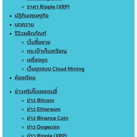
ราคา Ripple (XRP)
ปฏิทินเศรษฐกิจ
บทความ
รีวิวผลิตภัณฑ์
เว็บซื้อขาย
กระเป๋าเก็บเหรียญ
เครื่องขุด
เว็บขุดแบบ Cloud Mining
ห้องเรียน
ข่าวคริปโตเคอเรนซี่
ข่าว Bitcoin
ข่าว Ethereum
ข่าว Binance Coin
ข่าว Dogecoin
ข่าว Ripple (XRP)