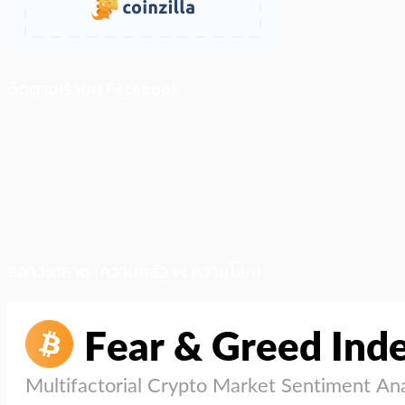
ติดตามเราบน Facebook
สภาวะตลาด (ความกลัว vs ความโลภ)