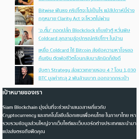
Bitwise ฟันธง คริปโตจะไม่เป็นไร แม้สัปดาห์นี้ร่าง
กฎหมาย Clarity Act จะโหวตไม่ผ่าน
‘อ.ตั๊ม’ ถอดปลั้ก Blockclock เก็บเข้าตู้ หวั่นพิษ
Coldcard ลุกลามสู่อุปกรณ์คริปโทฯ ในบ้าน
เหยื่อ Coldcard ใช้ Bitcoin ส่งข้อความหาโจรขอ
คืนเงิน ตัดพ้อชีวิตโอนกลับมาสักนิดก็ยังดี
จับตา Strategy ส่อแววเทขายรอบ 4 ? โอน 1,030
BTC มูลค่าทะลุ 2 พันล้านบาท ออกจากกระเป๋า
เป้าหมายของเรา
Siam Blockchain มุ่งมั่นที่จะช่วยนำเสนอสารเกี่ยวกับ
Cryptocurrency และเทคโนโลยีบล็อกเชนเพื่อคนไทย ในภาษาไทย เรา
รวบรวมข้อมูลส่วนใหญ่จากเว็บไซต์และเว็บบอร์ดต่างประเทศและนำมา
แปลส่งตรงถึงฟีดคุณ