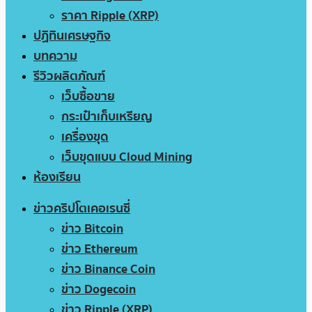
ราคา Ripple (XRP)
ปฏิทินเศรษฐกิจ
บทความ
รีวิวผลิตภัณฑ์
เว็บซื้อขาย
กระเป๋าเก็บเหรียญ
เครื่องขุด
เว็บขุดแบบ Cloud Mining
ห้องเรียน
ข่าวคริปโตเคอเรนซี่
ข่าว Bitcoin
ข่าว Ethereum
ข่าว Binance Coin
ข่าว Dogecoin
ข่าว Ripple (XRP)