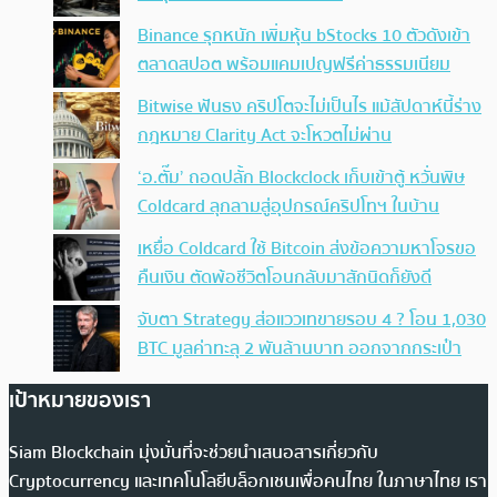
Binance รุกหนัก เพิ่มหุ้น bStocks 10 ตัวดังเข้า
ตลาดสปอต พร้อมแคมเปญฟรีค่าธรรมเนียม
Bitwise ฟันธง คริปโตจะไม่เป็นไร แม้สัปดาห์นี้ร่าง
กฎหมาย Clarity Act จะโหวตไม่ผ่าน
‘อ.ตั๊ม’ ถอดปลั้ก Blockclock เก็บเข้าตู้ หวั่นพิษ
Coldcard ลุกลามสู่อุปกรณ์คริปโทฯ ในบ้าน
เหยื่อ Coldcard ใช้ Bitcoin ส่งข้อความหาโจรขอ
คืนเงิน ตัดพ้อชีวิตโอนกลับมาสักนิดก็ยังดี
จับตา Strategy ส่อแววเทขายรอบ 4 ? โอน 1,030
BTC มูลค่าทะลุ 2 พันล้านบาท ออกจากกระเป๋า
เป้าหมายของเรา
Siam Blockchain มุ่งมั่นที่จะช่วยนำเสนอสารเกี่ยวกับ
Cryptocurrency และเทคโนโลยีบล็อกเชนเพื่อคนไทย ในภาษาไทย เรา