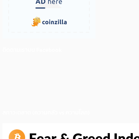
ติดตามเราบน Facebook
สภาวะตลาด (ความกลัว vs ความโลภ)