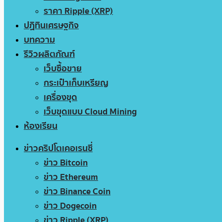
ราคา Ripple (XRP)
ปฏิทินเศรษฐกิจ
บทความ
รีวิวผลิตภัณฑ์
เว็บซื้อขาย
กระเป๋าเก็บเหรียญ
เครื่องขุด
เว็บขุดแบบ Cloud Mining
ห้องเรียน
ข่าวคริปโตเคอเรนซี่
ข่าว Bitcoin
ข่าว Ethereum
ข่าว Binance Coin
ข่าว Dogecoin
ข่าว Ripple (XRP)