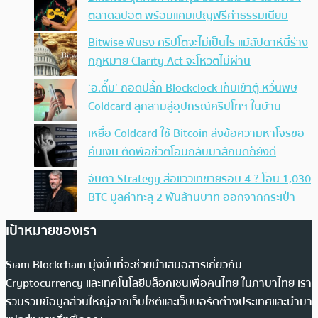
ตลาดสปอต พร้อมแคมเปญฟรีค่าธรรมเนียม
Bitwise ฟันธง คริปโตจะไม่เป็นไร แม้สัปดาห์นี้ร่าง
กฎหมาย Clarity Act จะโหวตไม่ผ่าน
‘อ.ตั๊ม’ ถอดปลั้ก Blockclock เก็บเข้าตู้ หวั่นพิษ
Coldcard ลุกลามสู่อุปกรณ์คริปโทฯ ในบ้าน
เหยื่อ Coldcard ใช้ Bitcoin ส่งข้อความหาโจรขอ
คืนเงิน ตัดพ้อชีวิตโอนกลับมาสักนิดก็ยังดี
จับตา Strategy ส่อแววเทขายรอบ 4 ? โอน 1,030
BTC มูลค่าทะลุ 2 พันล้านบาท ออกจากกระเป๋า
เป้าหมายของเรา
Siam Blockchain มุ่งมั่นที่จะช่วยนำเสนอสารเกี่ยวกับ
Cryptocurrency และเทคโนโลยีบล็อกเชนเพื่อคนไทย ในภาษาไทย เรา
รวบรวมข้อมูลส่วนใหญ่จากเว็บไซต์และเว็บบอร์ดต่างประเทศและนำมา