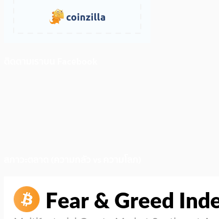
ติดตามเราบน Facebook
สภาวะตลาด (ความกลัว vs ความโลภ)