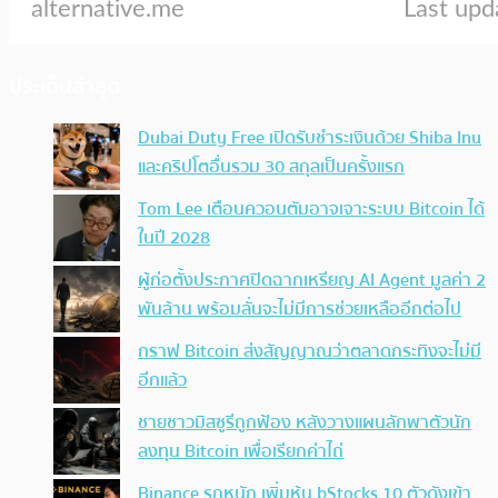
ประเด็นล่าสุด
Dubai Duty Free เปิดรับชำระเงินด้วย Shiba Inu
และคริปโตอื่นรวม 30 สกุลเป็นครั้งแรก
Tom Lee เตือนควอนตัมอาจเจาะระบบ Bitcoin ได้
ในปี 2028
ผู้ก่อตั้งประกาศปิดฉากเหรียญ AI Agent มูลค่า 2
พันล้าน พร้อมลั่นจะไม่มีการช่วยเหลืออีกต่อไป
กราฟ Bitcoin ส่งสัญญาณว่าตลาดกระทิงจะไม่มี
อีกแล้ว
ชายชาวมิสซูรีถูกฟ้อง หลังวางแผนลักพาตัวนัก
ลงทุน Bitcoin เพื่อเรียกค่าไถ่
Binance รุกหนัก เพิ่มหุ้น bStocks 10 ตัวดังเข้า