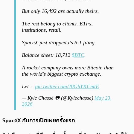
But only 16,492 are actually theirs.
The rest belong to clients. ETFs,
institutions, retail.
SpaceX just dropped its S-1 filing.
Balance sheet: 18,712
$BTC
.
A rocket company owns more Bitcoin than
the world's biggest crypto exchange.
Let…
pic.twitter.com/J0GhYKCmtE
— Kyle Chassé 🐸 (@Kylechasse)
May 23,
2026
SpaceX กับการเปิดเผยครั้งแรก