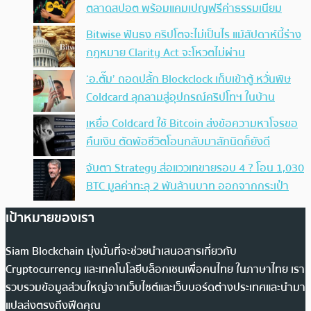
ตลาดสปอต พร้อมแคมเปญฟรีค่าธรรมเนียม
Bitwise ฟันธง คริปโตจะไม่เป็นไร แม้สัปดาห์นี้ร่าง
กฎหมาย Clarity Act จะโหวตไม่ผ่าน
‘อ.ตั๊ม’ ถอดปลั้ก Blockclock เก็บเข้าตู้ หวั่นพิษ
Coldcard ลุกลามสู่อุปกรณ์คริปโทฯ ในบ้าน
เหยื่อ Coldcard ใช้ Bitcoin ส่งข้อความหาโจรขอ
คืนเงิน ตัดพ้อชีวิตโอนกลับมาสักนิดก็ยังดี
จับตา Strategy ส่อแววเทขายรอบ 4 ? โอน 1,030
BTC มูลค่าทะลุ 2 พันล้านบาท ออกจากกระเป๋า
เป้าหมายของเรา
Siam Blockchain มุ่งมั่นที่จะช่วยนำเสนอสารเกี่ยวกับ
Cryptocurrency และเทคโนโลยีบล็อกเชนเพื่อคนไทย ในภาษาไทย เรา
รวบรวมข้อมูลส่วนใหญ่จากเว็บไซต์และเว็บบอร์ดต่างประเทศและนำมา
แปลส่งตรงถึงฟีดคุณ