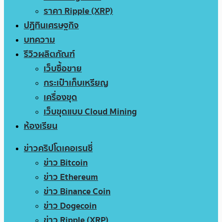
ราคา Ripple (XRP)
ปฏิทินเศรษฐกิจ
บทความ
รีวิวผลิตภัณฑ์
เว็บซื้อขาย
กระเป๋าเก็บเหรียญ
เครื่องขุด
เว็บขุดแบบ Cloud Mining
ห้องเรียน
ข่าวคริปโตเคอเรนซี่
ข่าว Bitcoin
ข่าว Ethereum
ข่าว Binance Coin
ข่าว Dogecoin
ข่าว Ripple (XRP)