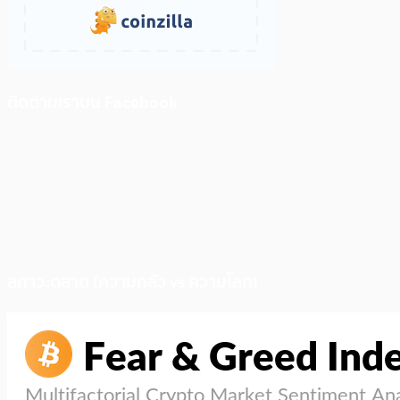
ติดตามเราบน Facebook
สภาวะตลาด (ความกลัว vs ความโลภ)