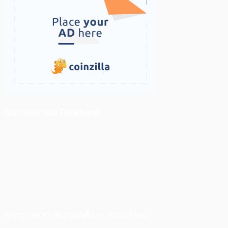
ติดตามเราบน Facebook
สภาวะตลาด (ความกลัว vs ความโลภ)