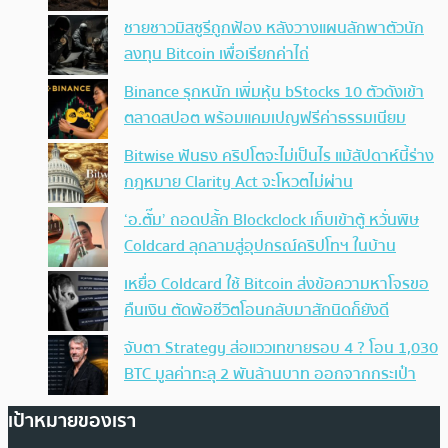
ชายชาวมิสซูรีถูกฟ้อง หลังวางแผนลักพาตัวนัก
ลงทุน Bitcoin เพื่อเรียกค่าไถ่
Binance รุกหนัก เพิ่มหุ้น bStocks 10 ตัวดังเข้า
ตลาดสปอต พร้อมแคมเปญฟรีค่าธรรมเนียม
Bitwise ฟันธง คริปโตจะไม่เป็นไร แม้สัปดาห์นี้ร่าง
กฎหมาย Clarity Act จะโหวตไม่ผ่าน
‘อ.ตั๊ม’ ถอดปลั้ก Blockclock เก็บเข้าตู้ หวั่นพิษ
Coldcard ลุกลามสู่อุปกรณ์คริปโทฯ ในบ้าน
เหยื่อ Coldcard ใช้ Bitcoin ส่งข้อความหาโจรขอ
คืนเงิน ตัดพ้อชีวิตโอนกลับมาสักนิดก็ยังดี
จับตา Strategy ส่อแววเทขายรอบ 4 ? โอน 1,030
BTC มูลค่าทะลุ 2 พันล้านบาท ออกจากกระเป๋า
เป้าหมายของเรา