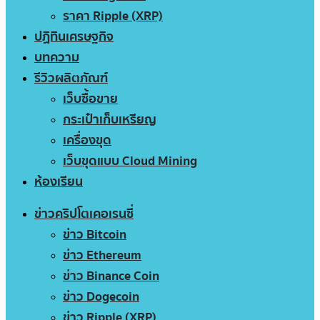
ราคา Ripple (XRP)
ปฏิทินเศรษฐกิจ
บทความ
รีวิวผลิตภัณฑ์
เว็บซื้อขาย
กระเป๋าเก็บเหรียญ
เครื่องขุด
เว็บขุดแบบ Cloud Mining
ห้องเรียน
ข่าวคริปโตเคอเรนซี่
ข่าว Bitcoin
ข่าว Ethereum
ข่าว Binance Coin
ข่าว Dogecoin
ข่าว Ripple (XRP)