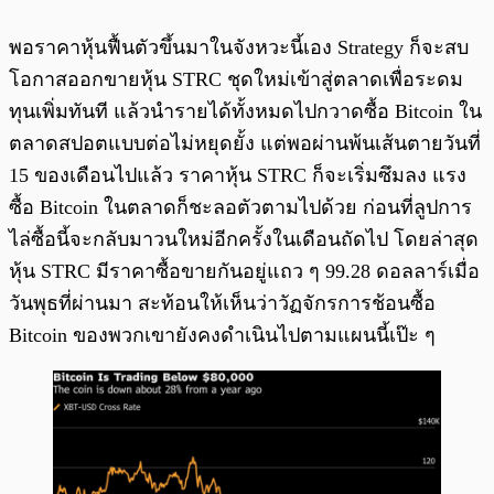
พอราคาหุ้นฟื้นตัวขึ้นมาในจังหวะนี้เอง Strategy ก็จะสบ
โอกาสออกขายหุ้น STRC ชุดใหม่เข้าสู่ตลาดเพื่อระดม
ทุนเพิ่มทันที แล้วนำรายได้ทั้งหมดไปกวาดซื้อ Bitcoin ใน
ตลาดสปอตแบบต่อไม่หยุดยั้ง แต่พอผ่านพ้นเส้นตายวันที่
15 ของเดือนไปแล้ว ราคาหุ้น STRC ก็จะเริ่มซึมลง แรง
ซื้อ Bitcoin ในตลาดก็ชะลอตัวตามไปด้วย ก่อนที่ลูปการ
ไล่ซื้อนี้จะกลับมาวนใหม่อีกครั้งในเดือนถัดไป โดยล่าสุด
หุ้น STRC มีราคาซื้อขายกันอยู่แถว ๆ 99.28 ดอลลาร์เมื่อ
วันพุธที่ผ่านมา สะท้อนให้เห็นว่าวัฏจักรการช้อนซื้อ
Bitcoin ของพวกเขายังคงดำเนินไปตามแผนนี้เป๊ะ ๆ