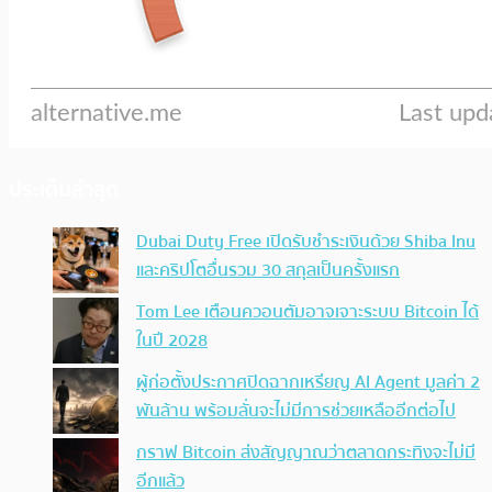
ประเด็นล่าสุด
Dubai Duty Free เปิดรับชำระเงินด้วย Shiba Inu
และคริปโตอื่นรวม 30 สกุลเป็นครั้งแรก
Tom Lee เตือนควอนตัมอาจเจาะระบบ Bitcoin ได้
ในปี 2028
ผู้ก่อตั้งประกาศปิดฉากเหรียญ AI Agent มูลค่า 2
พันล้าน พร้อมลั่นจะไม่มีการช่วยเหลืออีกต่อไป
กราฟ Bitcoin ส่งสัญญาณว่าตลาดกระทิงจะไม่มี
อีกแล้ว