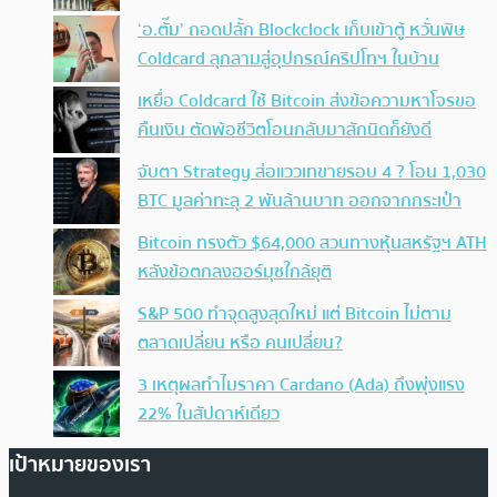
‘อ.ตั๊ม’ ถอดปลั้ก Blockclock เก็บเข้าตู้ หวั่นพิษ
Coldcard ลุกลามสู่อุปกรณ์คริปโทฯ ในบ้าน
เหยื่อ Coldcard ใช้ Bitcoin ส่งข้อความหาโจรขอ
คืนเงิน ตัดพ้อชีวิตโอนกลับมาสักนิดก็ยังดี
จับตา Strategy ส่อแววเทขายรอบ 4 ? โอน 1,030
BTC มูลค่าทะลุ 2 พันล้านบาท ออกจากกระเป๋า
Bitcoin ทรงตัว $64,000 สวนทางหุ้นสหรัฐฯ ATH
หลังข้อตกลงฮอร์มุซใกล้ยุติ
S&P 500 ทำจุดสูงสุดใหม่ แต่ Bitcoin ไม่ตาม
ตลาดเปลี่ยน หรือ คนเปลี่ยน?
3 เหตุผลทำไมราคา Cardano (Ada) ถึงพุ่งแรง
22% ในสัปดาห์เดียว
เป้าหมายของเรา