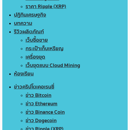
ราคา Ripple (XRP)
ปฏิทินเศรษฐกิจ
บทความ
รีวิวผลิตภัณฑ์
เว็บซื้อขาย
กระเป๋าเก็บเหรียญ
เครื่องขุด
เว็บขุดแบบ Cloud Mining
ห้องเรียน
ข่าวคริปโตเคอเรนซี่
ข่าว Bitcoin
ข่าว Ethereum
ข่าว Binance Coin
ข่าว Dogecoin
ข่าว Ripple (XRP)