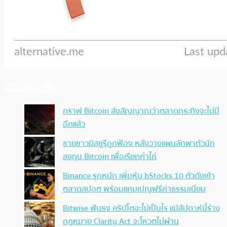
ประเด็นล่าสุด
กราฟ Bitcoin ส่งสัญญาณว่าตลาดกระทิงจะไม่มี
อีกแล้ว
ชายชาวมิสซูรีถูกฟ้อง หลังวางแผนลักพาตัวนัก
ลงทุน Bitcoin เพื่อเรียกค่าไถ่
Binance รุกหนัก เพิ่มหุ้น bStocks 10 ตัวดังเข้า
ตลาดสปอต พร้อมแคมเปญฟรีค่าธรรมเนียม
Bitwise ฟันธง คริปโตจะไม่เป็นไร แม้สัปดาห์นี้ร่าง
กฎหมาย Clarity Act จะโหวตไม่ผ่าน