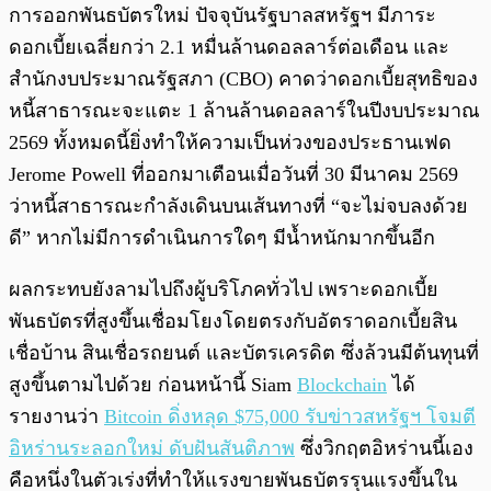
การออกพันธบัตรใหม่ ปัจจุบันรัฐบาลสหรัฐฯ มีภาระ
ดอกเบี้ยเฉลี่ยกว่า 2.1 หมื่นล้านดอลลาร์ต่อเดือน และ
สำนักงบประมาณรัฐสภา (CBO) คาดว่าดอกเบี้ยสุทธิของ
หนี้สาธารณะจะแตะ 1 ล้านล้านดอลลาร์ในปีงบประมาณ
2569 ทั้งหมดนี้ยิ่งทำให้ความเป็นห่วงของประธานเฟด
Jerome Powell ที่ออกมาเตือนเมื่อวันที่ 30 มีนาคม 2569
ว่าหนี้สาธารณะกำลังเดินบนเส้นทางที่ “จะไม่จบลงด้วย
ดี” หากไม่มีการดำเนินการใดๆ มีน้ำหนักมากขึ้นอีก
ผลกระทบยังลามไปถึงผู้บริโภคทั่วไป เพราะดอกเบี้ย
พันธบัตรที่สูงขึ้นเชื่อมโยงโดยตรงกับอัตราดอกเบี้ยสิน
เชื่อบ้าน สินเชื่อรถยนต์ และบัตรเครดิต ซึ่งล้วนมีต้นทุนที่
สูงขึ้นตามไปด้วย ก่อนหน้านี้ Siam
Blockchain
ได้
รายงานว่า
Bitcoin ดิ่งหลุด $75,000 รับข่าวสหรัฐฯ โจมตี
อิหร่านระลอกใหม่ ดับฝันสันติภาพ
ซึ่งวิกฤตอิหร่านนี้เอง
คือหนึ่งในตัวเร่งที่ทำให้แรงขายพันธบัตรรุนแรงขึ้นใน