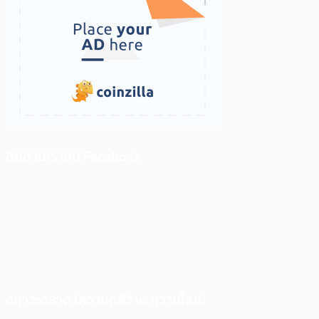
ติดตามเราบน Facebook
สภาวะตลาด (ความกลัว vs ความโลภ)