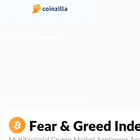
ติดตามเราบน Facebook
สภาวะตลาด (ความกลัว vs ความโลภ)