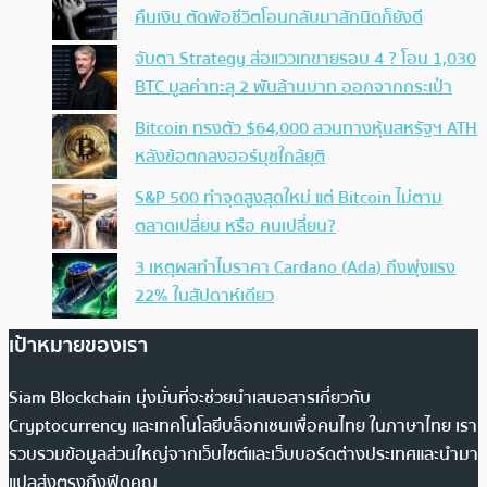
คืนเงิน ตัดพ้อชีวิตโอนกลับมาสักนิดก็ยังดี
จับตา Strategy ส่อแววเทขายรอบ 4 ? โอน 1,030
BTC มูลค่าทะลุ 2 พันล้านบาท ออกจากกระเป๋า
Bitcoin ทรงตัว $64,000 สวนทางหุ้นสหรัฐฯ ATH
หลังข้อตกลงฮอร์มุซใกล้ยุติ
S&P 500 ทำจุดสูงสุดใหม่ แต่ Bitcoin ไม่ตาม
ตลาดเปลี่ยน หรือ คนเปลี่ยน?
3 เหตุผลทำไมราคา Cardano (Ada) ถึงพุ่งแรง
22% ในสัปดาห์เดียว
เป้าหมายของเรา
Siam Blockchain มุ่งมั่นที่จะช่วยนำเสนอสารเกี่ยวกับ
Cryptocurrency และเทคโนโลยีบล็อกเชนเพื่อคนไทย ในภาษาไทย เรา
รวบรวมข้อมูลส่วนใหญ่จากเว็บไซต์และเว็บบอร์ดต่างประเทศและนำมา
แปลส่งตรงถึงฟีดคุณ