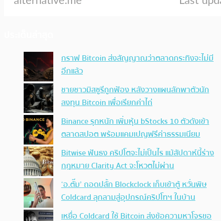
ประเด็นล่าสุด
กราฟ Bitcoin ส่งสัญญาณว่าตลาดกระทิงจะไม่มี
อีกแล้ว
ชายชาวมิสซูรีถูกฟ้อง หลังวางแผนลักพาตัวนัก
ลงทุน Bitcoin เพื่อเรียกค่าไถ่
Binance รุกหนัก เพิ่มหุ้น bStocks 10 ตัวดังเข้า
ตลาดสปอต พร้อมแคมเปญฟรีค่าธรรมเนียม
Bitwise ฟันธง คริปโตจะไม่เป็นไร แม้สัปดาห์นี้ร่าง
กฎหมาย Clarity Act จะโหวตไม่ผ่าน
‘อ.ตั๊ม’ ถอดปลั้ก Blockclock เก็บเข้าตู้ หวั่นพิษ
Coldcard ลุกลามสู่อุปกรณ์คริปโทฯ ในบ้าน
เหยื่อ Coldcard ใช้ Bitcoin ส่งข้อความหาโจรขอ