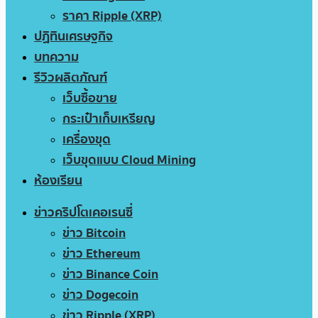
ราคา Ripple (XRP)
ปฏิทินเศรษฐกิจ
บทความ
รีวิวผลิตภัณฑ์
เว็บซื้อขาย
กระเป๋าเก็บเหรียญ
เครื่องขุด
เว็บขุดแบบ Cloud Mining
ห้องเรียน
ข่าวคริปโตเคอเรนซี่
ข่าว Bitcoin
ข่าว Ethereum
ข่าว Binance Coin
ข่าว Dogecoin
ข่าว Ripple (XRP)