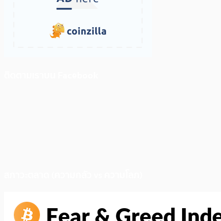
ติดตามเราบน Facebook
สภาวะตลาด (ความกลัว vs ความโลภ)