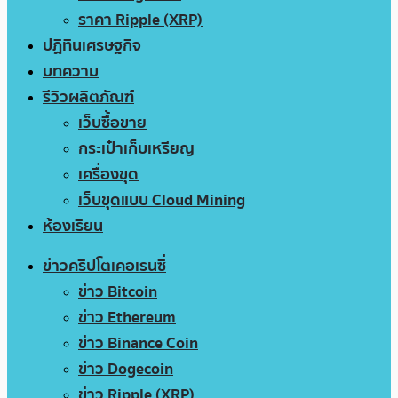
ราคา Ripple (XRP)
ปฏิทินเศรษฐกิจ
บทความ
รีวิวผลิตภัณฑ์
เว็บซื้อขาย
กระเป๋าเก็บเหรียญ
เครื่องขุด
เว็บขุดแบบ Cloud Mining
ห้องเรียน
ข่าวคริปโตเคอเรนซี่
ข่าว Bitcoin
ข่าว Ethereum
ข่าว Binance Coin
ข่าว Dogecoin
ข่าว Ripple (XRP)