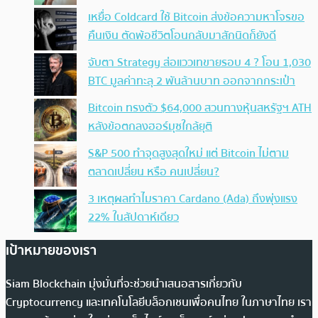
เหยื่อ Coldcard ใช้ Bitcoin ส่งข้อความหาโจรขอ
คืนเงิน ตัดพ้อชีวิตโอนกลับมาสักนิดก็ยังดี
จับตา Strategy ส่อแววเทขายรอบ 4 ? โอน 1,030
BTC มูลค่าทะลุ 2 พันล้านบาท ออกจากกระเป๋า
Bitcoin ทรงตัว $64,000 สวนทางหุ้นสหรัฐฯ ATH
หลังข้อตกลงฮอร์มุซใกล้ยุติ
S&P 500 ทำจุดสูงสุดใหม่ แต่ Bitcoin ไม่ตาม
ตลาดเปลี่ยน หรือ คนเปลี่ยน?
3 เหตุผลทำไมราคา Cardano (Ada) ถึงพุ่งแรง
22% ในสัปดาห์เดียว
เป้าหมายของเรา
Siam Blockchain มุ่งมั่นที่จะช่วยนำเสนอสารเกี่ยวกับ
Cryptocurrency และเทคโนโลยีบล็อกเชนเพื่อคนไทย ในภาษาไทย เรา