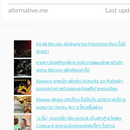
ประเด็นล่าสุด
กราฟ Bitcoin ส่งสัญญาณว่าตลาดกระทิงจะไม่มี
อีกแล้ว
ชายชาวมิสซูรีถูกฟ้อง หลังวางแผนลักพาตัวนัก
ลงทุน Bitcoin เพื่อเรียกค่าไถ่
Binance รุกหนัก เพิ่มหุ้น bStocks 10 ตัวดังเข้า
ตลาดสปอต พร้อมแคมเปญฟรีค่าธรรมเนียม
Bitwise ฟันธง คริปโตจะไม่เป็นไร แม้สัปดาห์นี้ร่าง
กฎหมาย Clarity Act จะโหวตไม่ผ่าน
‘อ.ตั๊ม’ ถอดปลั้ก Blockclock เก็บเข้าตู้ หวั่นพิษ
Coldcard ลุกลามสู่อุปกรณ์คริปโทฯ ในบ้าน