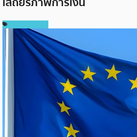
เสถียรภาพการเงิน
กฎหมายและรัฐบาล