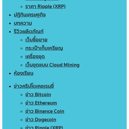
ราคา Ripple (XRP)
ปฏิทินเศรษฐกิจ
บทความ
รีวิวผลิตภัณฑ์
เว็บซื้อขาย
กระเป๋าเก็บเหรียญ
เครื่องขุด
เว็บขุดแบบ Cloud Mining
ห้องเรียน
ข่าวคริปโตเคอเรนซี่
ข่าว Bitcoin
ข่าว Ethereum
ข่าว Binance Coin
ข่าว Dogecoin
ข่าว Ripple (XRP)