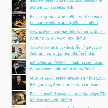
ชายชาวมิสซูรีถูกฟ้อง หลังวางแผนลักพาตัวนัก
ลงทุน Bitcoin เพื่อเรียกค่าไถ่
Binance รุกหนัก เพิ่มหุ้น bStocks 10 ตัวดังเข้า
ตลาดสปอต พร้อมแคมเปญฟรีค่าธรรมเนียม
Bitwise ฟันธง คริปโตจะไม่เป็นไร แม้สัปดาห์นี้ร่าง
กฎหมาย Clarity Act จะโหวตไม่ผ่าน
‘อ.ตั๊ม’ ถอดปลั้ก Blockclock เก็บเข้าตู้ หวั่นพิษ
Coldcard ลุกลามสู่อุปกรณ์คริปโทฯ ในบ้าน
เหยื่อ Coldcard ใช้ Bitcoin ส่งข้อความหาโจรขอ
คืนเงิน ตัดพ้อชีวิตโอนกลับมาสักนิดก็ยังดี
จับตา Strategy ส่อแววเทขายรอบ 4 ? โอน 1,030
BTC มูลค่าทะลุ 2 พันล้านบาท ออกจากกระเป๋า
Bitcoin ทรงตัว $64,000 สวนทางหุ้นสหรัฐฯ ATH
หลังข้อตกลงฮอร์มุซใกล้ยุติ