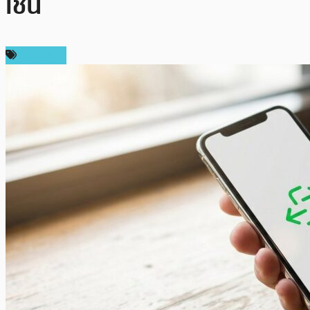
เชน
ข่าว DeFi