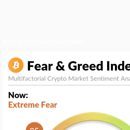
สภาวะตลาด (ความกลัว vs ความโลภ)