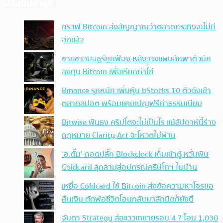
ประเด็นล่าสุด
กราฟ Bitcoin ส่งสัญญาณว่าตลาดกระทิงจะไม่มี
อีกแล้ว
ชายชาวมิสซูรีถูกฟ้อง หลังวางแผนลักพาตัวนัก
ลงทุน Bitcoin เพื่อเรียกค่าไถ่
Binance รุกหนัก เพิ่มหุ้น bStocks 10 ตัวดังเข้า
ตลาดสปอต พร้อมแคมเปญฟรีค่าธรรมเนียม
Bitwise ฟันธง คริปโตจะไม่เป็นไร แม้สัปดาห์นี้ร่าง
กฎหมาย Clarity Act จะโหวตไม่ผ่าน
‘อ.ตั๊ม’ ถอดปลั้ก Blockclock เก็บเข้าตู้ หวั่นพิษ
Coldcard ลุกลามสู่อุปกรณ์คริปโทฯ ในบ้าน
เหยื่อ Coldcard ใช้ Bitcoin ส่งข้อความหาโจรขอ
คืนเงิน ตัดพ้อชีวิตโอนกลับมาสักนิดก็ยังดี
จับตา Strategy ส่อแววเทขายรอบ 4 ? โอน 1,030