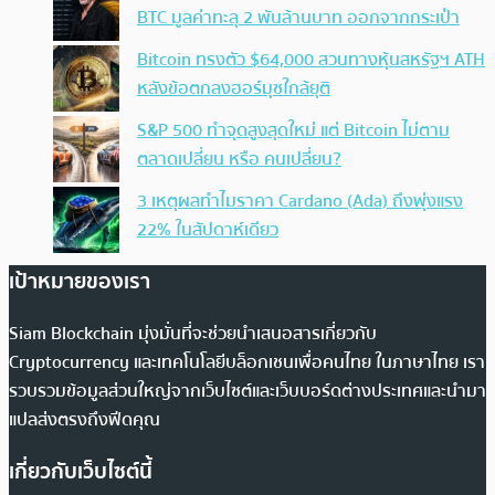
BTC มูลค่าทะลุ 2 พันล้านบาท ออกจากกระเป๋า
Bitcoin ทรงตัว $64,000 สวนทางหุ้นสหรัฐฯ ATH
หลังข้อตกลงฮอร์มุซใกล้ยุติ
S&P 500 ทำจุดสูงสุดใหม่ แต่ Bitcoin ไม่ตาม
ตลาดเปลี่ยน หรือ คนเปลี่ยน?
3 เหตุผลทำไมราคา Cardano (Ada) ถึงพุ่งแรง
22% ในสัปดาห์เดียว
เป้าหมายของเรา
Siam Blockchain มุ่งมั่นที่จะช่วยนำเสนอสารเกี่ยวกับ
Cryptocurrency และเทคโนโลยีบล็อกเชนเพื่อคนไทย ในภาษาไทย เรา
รวบรวมข้อมูลส่วนใหญ่จากเว็บไซต์และเว็บบอร์ดต่างประเทศและนำมา
แปลส่งตรงถึงฟีดคุณ
เกี่ยวกับเว็บไซต์นี้