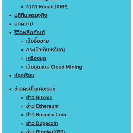
ราคา Ripple (XRP)
ปฏิทินเศรษฐกิจ
บทความ
รีวิวผลิตภัณฑ์
เว็บซื้อขาย
กระเป๋าเก็บเหรียญ
เครื่องขุด
เว็บขุดแบบ Cloud Mining
ห้องเรียน
ข่าวคริปโตเคอเรนซี่
ข่าว Bitcoin
ข่าว Ethereum
ข่าว Binance Coin
ข่าว Dogecoin
ข่าว Ripple (XRP)