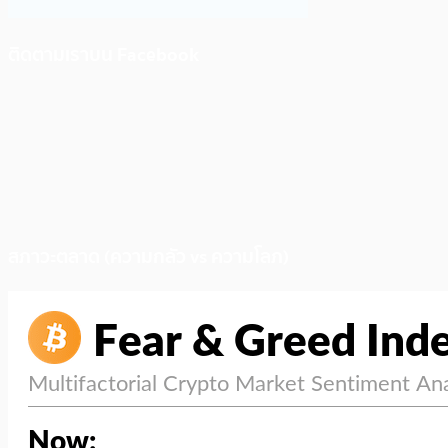
ติดตามเราบน Facebook
สภาวะตลาด (ความกลัว vs ความโลภ)