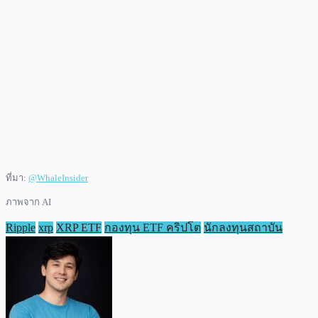
ที่มา:
@WhaleInsider
ภาพจาก AI
Ripple
xrp
XRP ETF
กองทุน ETF คริปโต
นักลงทุนสถาบัน