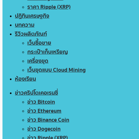
ราคา Ripple (XRP)
ปฏิทินเศรษฐกิจ
บทความ
รีวิวผลิตภัณฑ์
เว็บซื้อขาย
กระเป๋าเก็บเหรียญ
เครื่องขุด
เว็บขุดแบบ Cloud Mining
ห้องเรียน
ข่าวคริปโตเคอเรนซี่
ข่าว Bitcoin
ข่าว Ethereum
ข่าว Binance Coin
ข่าว Dogecoin
ข่าว Ripple (XRP)