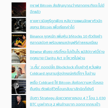
กราฟ Bitcoin ส่งสัญญาณว่าตลาดกระทิงจะไม่มี
อีกแล้ว
ชายชาวมิสซูรีถูกฟ้อง หลังวางแผนลักพาตัวนัก
ลงทุน Bitcoin เพื่อเรียกค่าไถ่
Binance รุกหนัก เพิ่มหุ้น bStocks 10 ตัวดังเข้า
ตลาดสปอต พร้อมแคมเปญฟรีค่าธรรมเนียม
Bitwise ฟันธง คริปโตจะไม่เป็นไร แม้สัปดาห์นี้ร่าง
กฎหมาย Clarity Act จะโหวตไม่ผ่าน
‘อ.ตั๊ม’ ถอดปลั้ก Blockclock เก็บเข้าตู้ หวั่นพิษ
Coldcard ลุกลามสู่อุปกรณ์คริปโทฯ ในบ้าน
เหยื่อ Coldcard ใช้ Bitcoin ส่งข้อความหาโจรขอ
คืนเงิน ตัดพ้อชีวิตโอนกลับมาสักนิดก็ยังดี
จับตา Strategy ส่อแววเทขายรอบ 4 ? โอน 1,030
BTC มูลค่าทะลุ 2 พันล้านบาท ออกจากกระเป๋า