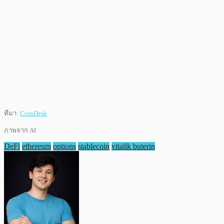
ที่มา:
CoinDesk
ภาพจาก AI
DeFi
ethereum
options
stablecoin
vitalik buterin