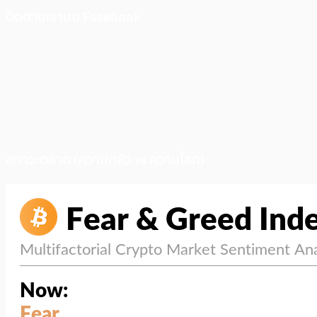
ติดตามเราบน Facebook
สภาวะตลาด (ความกลัว vs ความโลภ)