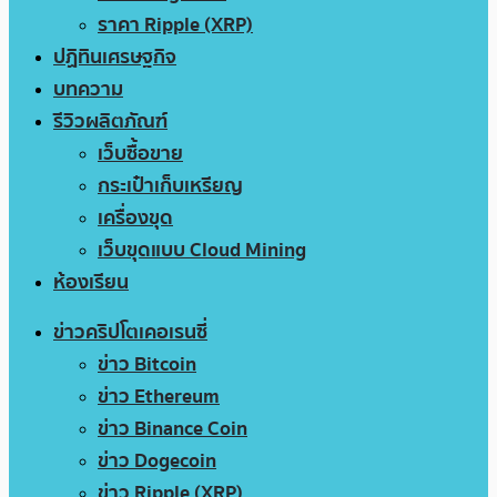
ราคา Ripple (XRP)
ปฏิทินเศรษฐกิจ
บทความ
รีวิวผลิตภัณฑ์
เว็บซื้อขาย
กระเป๋าเก็บเหรียญ
เครื่องขุด
เว็บขุดแบบ Cloud Mining
ห้องเรียน
ข่าวคริปโตเคอเรนซี่
ข่าว Bitcoin
ข่าว Ethereum
ข่าว Binance Coin
ข่าว Dogecoin
ข่าว Ripple (XRP)