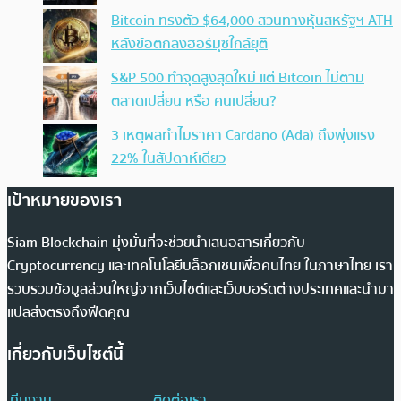
Bitcoin ทรงตัว $64,000 สวนทางหุ้นสหรัฐฯ ATH
หลังข้อตกลงฮอร์มุซใกล้ยุติ
S&P 500 ทำจุดสูงสุดใหม่ แต่ Bitcoin ไม่ตาม
ตลาดเปลี่ยน หรือ คนเปลี่ยน?
3 เหตุผลทำไมราคา Cardano (Ada) ถึงพุ่งแรง
22% ในสัปดาห์เดียว
เป้าหมายของเรา
Siam Blockchain มุ่งมั่นที่จะช่วยนำเสนอสารเกี่ยวกับ
Cryptocurrency และเทคโนโลยีบล็อกเชนเพื่อคนไทย ในภาษาไทย เรา
รวบรวมข้อมูลส่วนใหญ่จากเว็บไซต์และเว็บบอร์ดต่างประเทศและนำมา
แปลส่งตรงถึงฟีดคุณ
เกี่ยวกับเว็บไซต์นี้
ทีมงาน
ติดต่อเรา