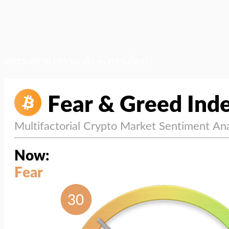
สภาวะตลาด (ความกลัว vs ความโลภ)