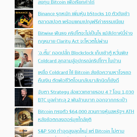
ลงทุน Bitcoin เพื่อเรียกค่าไถ่
Binance รุกหนัก เพิ่มหุ้น bStocks 10 ตัวดังเข้า
ตลาดสปอต พร้อมแคมเปญฟรีค่าธรรมเนียม
Bitwise ฟันธง คริปโตจะไม่เป็นไร แม้สัปดาห์นี้ร่าง
กฎหมาย Clarity Act จะโหวตไม่ผ่าน
‘อ.ตั๊ม’ ถอดปลั้ก Blockclock เก็บเข้าตู้ หวั่นพิษ
Coldcard ลุกลามสู่อุปกรณ์คริปโทฯ ในบ้าน
เหยื่อ Coldcard ใช้ Bitcoin ส่งข้อความหาโจรขอ
คืนเงิน ตัดพ้อชีวิตโอนกลับมาสักนิดก็ยังดี
จับตา Strategy ส่อแววเทขายรอบ 4 ? โอน 1,030
BTC มูลค่าทะลุ 2 พันล้านบาท ออกจากกระเป๋า
Bitcoin ทรงตัว $64,000 สวนทางหุ้นสหรัฐฯ ATH
หลังข้อตกลงฮอร์มุซใกล้ยุติ
S&P 500 ทำจุดสูงสุดใหม่ แต่ Bitcoin ไม่ตาม