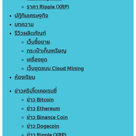
ราคา Ripple (XRP)
ปฏิทินเศรษฐกิจ
บทความ
รีวิวผลิตภัณฑ์
เว็บซื้อขาย
กระเป๋าเก็บเหรียญ
เครื่องขุด
เว็บขุดแบบ Cloud Mining
ห้องเรียน
ข่าวคริปโตเคอเรนซี่
ข่าว Bitcoin
ข่าว Ethereum
ข่าว Binance Coin
ข่าว Dogecoin
ข่าว Ripple (XRP)