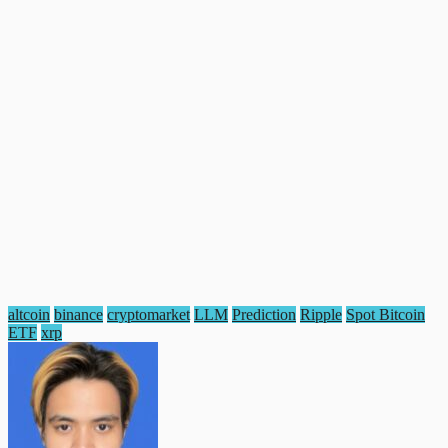
altcoin
binance
cryptomarket
LLM
Prediction
Ripple
Spot Bitcoin
ETF
xrp