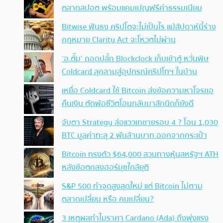
ตลาดสปอต พร้อมแคมเปญฟรีค่าธรรมเนียม
Bitwise ฟันธง คริปโตจะไม่เป็นไร แม้สัปดาห์นี้ร่าง
กฎหมาย Clarity Act จะโหวตไม่ผ่าน
‘อ.ตั๊ม’ ถอดปลั้ก Blockclock เก็บเข้าตู้ หวั่นพิษ
Coldcard ลุกลามสู่อุปกรณ์คริปโทฯ ในบ้าน
เหยื่อ Coldcard ใช้ Bitcoin ส่งข้อความหาโจรขอ
คืนเงิน ตัดพ้อชีวิตโอนกลับมาสักนิดก็ยังดี
จับตา Strategy ส่อแววเทขายรอบ 4 ? โอน 1,030
BTC มูลค่าทะลุ 2 พันล้านบาท ออกจากกระเป๋า
Bitcoin ทรงตัว $64,000 สวนทางหุ้นสหรัฐฯ ATH
หลังข้อตกลงฮอร์มุซใกล้ยุติ
S&P 500 ทำจุดสูงสุดใหม่ แต่ Bitcoin ไม่ตาม
ตลาดเปลี่ยน หรือ คนเปลี่ยน?
3 เหตุผลทำไมราคา Cardano (Ada) ถึงพุ่งแรง