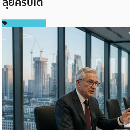
ลุยคริปโต
ข่าวคริปโตเคอเรนซี่