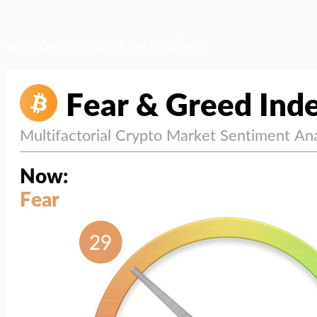
สภาวะตลาด (ความกลัว vs ความโลภ)