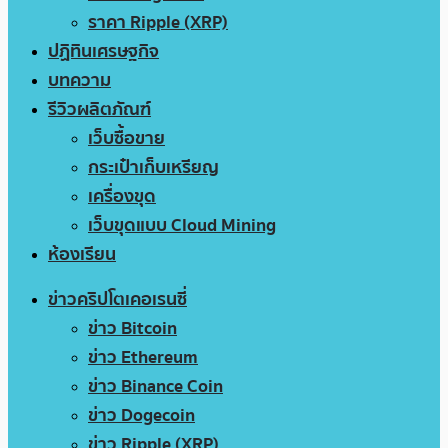
ราคา Ripple (XRP)
ปฏิทินเศรษฐกิจ
บทความ
รีวิวผลิตภัณฑ์
เว็บซื้อขาย
กระเป๋าเก็บเหรียญ
เครื่องขุด
เว็บขุดแบบ Cloud Mining
ห้องเรียน
ข่าวคริปโตเคอเรนซี่
ข่าว Bitcoin
ข่าว Ethereum
ข่าว Binance Coin
ข่าว Dogecoin
ข่าว Ripple (XRP)