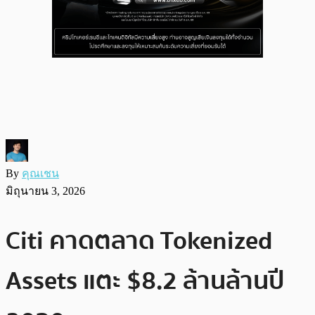
By
คุณเชน
มิถุนายน 3, 2026
Citi คาดตลาด Tokenized
Assets แตะ $8.2 ล้านล้านปี