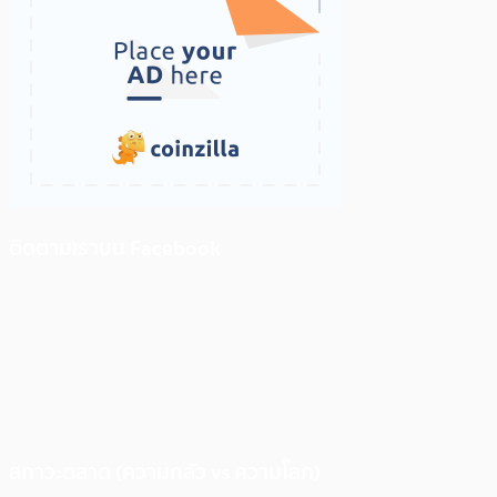
ติดตามเราบน Facebook
สภาวะตลาด (ความกลัว vs ความโลภ)