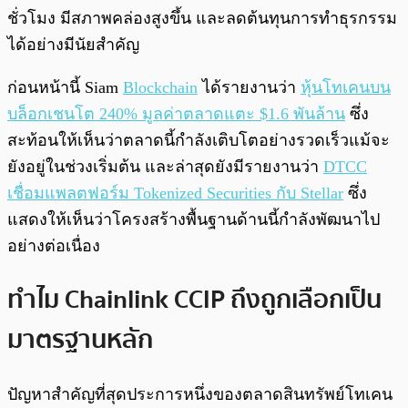
ชั่วโมง มีสภาพคล่องสูงขึ้น และลดต้นทุนการทำธุรกรรม
ได้อย่างมีนัยสำคัญ
ก่อนหน้านี้ Siam
Blockchain
ได้รายงานว่า
หุ้นโทเคนบน
บล็อกเชนโต 240% มูลค่าตลาดแตะ $1.6 พันล้าน
ซึ่ง
สะท้อนให้เห็นว่าตลาดนี้กำลังเติบโตอย่างรวดเร็วแม้จะ
ยังอยู่ในช่วงเริ่มต้น และล่าสุดยังมีรายงานว่า
DTCC
เชื่อมแพลตฟอร์ม Tokenized Securities กับ Stellar
ซึ่ง
แสดงให้เห็นว่าโครงสร้างพื้นฐานด้านนี้กำลังพัฒนาไป
อย่างต่อเนื่อง
ทำไม Chainlink CCIP ถึงถูกเลือกเป็น
มาตรฐานหลัก
ปัญหาสำคัญที่สุดประการหนึ่งของตลาดสินทรัพย์โทเคน