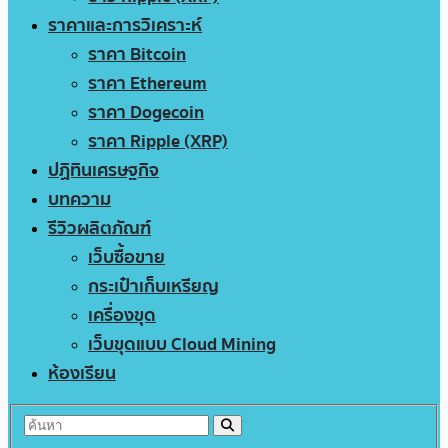
ราคาและการวิเคราะห์
ราคา Bitcoin
ราคา Ethereum
ราคา Dogecoin
ราคา Ripple (XRP)
ปฏิทินเศรษฐกิจ
บทความ
รีวิวผลิตภัณฑ์
เว็บซื้อขาย
กระเป๋าเก็บเหรียญ
เครื่องขุด
เว็บขุดแบบ Cloud Mining
ห้องเรียน