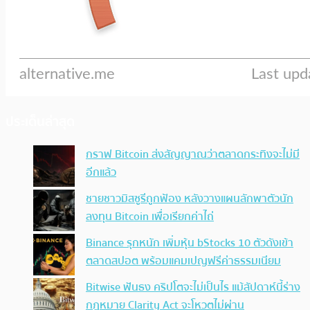
ประเด็นล่าสุด
กราฟ Bitcoin ส่งสัญญาณว่าตลาดกระทิงจะไม่มี
อีกแล้ว
ชายชาวมิสซูรีถูกฟ้อง หลังวางแผนลักพาตัวนัก
ลงทุน Bitcoin เพื่อเรียกค่าไถ่
Binance รุกหนัก เพิ่มหุ้น bStocks 10 ตัวดังเข้า
ตลาดสปอต พร้อมแคมเปญฟรีค่าธรรมเนียม
Bitwise ฟันธง คริปโตจะไม่เป็นไร แม้สัปดาห์นี้ร่าง
กฎหมาย Clarity Act จะโหวตไม่ผ่าน