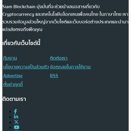
Siam Blockchain มุ่งมั่นที่จะช่วยนำเสนอสารเกี่ยวกับ
Cryptocurrency และเทคโนโลยีบล็อกเชนเพื่อคนไทย ในภาษาไทย เรา
รวบรวมข้อมูลส่วนใหญ่จากเว็บไซต์และเว็บบอร์ดต่างประเทศและนำมา
แปลส่งตรงถึงฟีดคุณ
เกี่ยวกับเว็บไซต์นี้
ทีมงาน
ติดต่อเรา
นโยบายความเป็นส่วนตัว
ข้อตกลงในการใช้งาน
Advertise
RSS
ตั้งค่าคุกกี้
ติดตามเรา