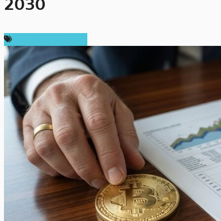
2030
เทคโนโลยี Blockchain