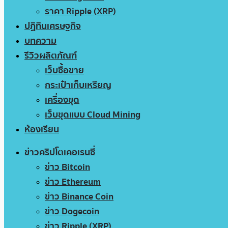
ราคา Ripple (XRP)
ปฏิทินเศรษฐกิจ
บทความ
รีวิวผลิตภัณฑ์
เว็บซื้อขาย
กระเป๋าเก็บเหรียญ
เครื่องขุด
เว็บขุดแบบ Cloud Mining
ห้องเรียน
ข่าวคริปโตเคอเรนซี่
ข่าว Bitcoin
ข่าว Ethereum
ข่าว Binance Coin
ข่าว Dogecoin
ข่าว Ripple (XRP)