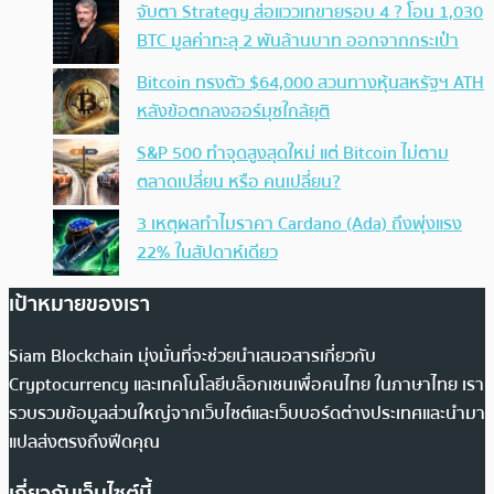
จับตา Strategy ส่อแววเทขายรอบ 4 ? โอน 1,030
BTC มูลค่าทะลุ 2 พันล้านบาท ออกจากกระเป๋า
Bitcoin ทรงตัว $64,000 สวนทางหุ้นสหรัฐฯ ATH
หลังข้อตกลงฮอร์มุซใกล้ยุติ
S&P 500 ทำจุดสูงสุดใหม่ แต่ Bitcoin ไม่ตาม
ตลาดเปลี่ยน หรือ คนเปลี่ยน?
3 เหตุผลทำไมราคา Cardano (Ada) ถึงพุ่งแรง
22% ในสัปดาห์เดียว
เป้าหมายของเรา
Siam Blockchain มุ่งมั่นที่จะช่วยนำเสนอสารเกี่ยวกับ
Cryptocurrency และเทคโนโลยีบล็อกเชนเพื่อคนไทย ในภาษาไทย เรา
รวบรวมข้อมูลส่วนใหญ่จากเว็บไซต์และเว็บบอร์ดต่างประเทศและนำมา
แปลส่งตรงถึงฟีดคุณ