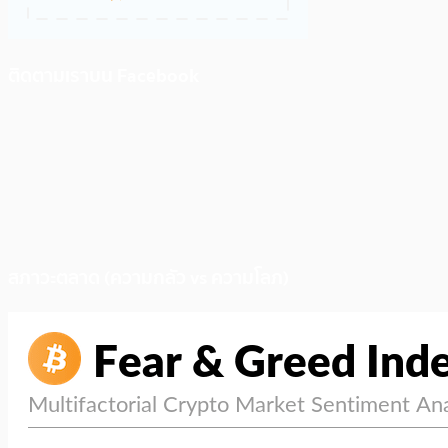
ติดตามเราบน Facebook
สภาวะตลาด (ความกลัว vs ความโลภ)