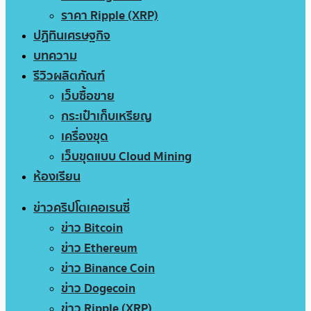
ราคา Ripple (XRP)
ปฏิทินเศรษฐกิจ
บทความ
รีวิวผลิตภัณฑ์
เว็บซื้อขาย
กระเป๋าเก็บเหรียญ
เครื่องขุด
เว็บขุดแบบ Cloud Mining
ห้องเรียน
ข่าวคริปโตเคอเรนซี่
ข่าว Bitcoin
ข่าว Ethereum
ข่าว Binance Coin
ข่าว Dogecoin
ข่าว Ripple (XRP)