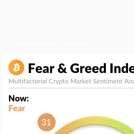
สภาวะตลาด (ความกลัว vs ความโลภ)