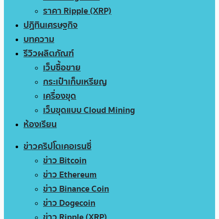
ราคา Ripple (XRP)
ปฏิทินเศรษฐกิจ
บทความ
รีวิวผลิตภัณฑ์
เว็บซื้อขาย
กระเป๋าเก็บเหรียญ
เครื่องขุด
เว็บขุดแบบ Cloud Mining
ห้องเรียน
ข่าวคริปโตเคอเรนซี่
ข่าว Bitcoin
ข่าว Ethereum
ข่าว Binance Coin
ข่าว Dogecoin
ข่าว Ripple (XRP)