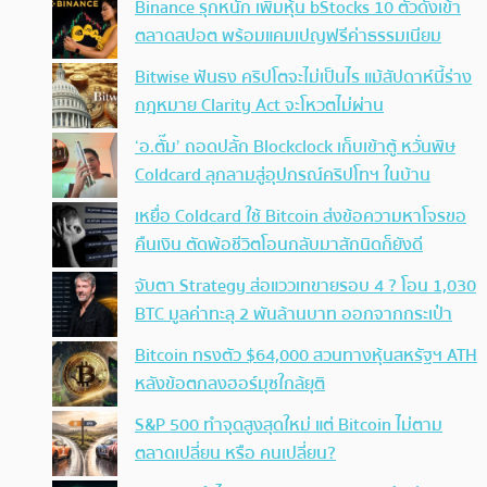
Binance รุกหนัก เพิ่มหุ้น bStocks 10 ตัวดังเข้า
ตลาดสปอต พร้อมแคมเปญฟรีค่าธรรมเนียม
Bitwise ฟันธง คริปโตจะไม่เป็นไร แม้สัปดาห์นี้ร่าง
กฎหมาย Clarity Act จะโหวตไม่ผ่าน
‘อ.ตั๊ม’ ถอดปลั้ก Blockclock เก็บเข้าตู้ หวั่นพิษ
Coldcard ลุกลามสู่อุปกรณ์คริปโทฯ ในบ้าน
เหยื่อ Coldcard ใช้ Bitcoin ส่งข้อความหาโจรขอ
คืนเงิน ตัดพ้อชีวิตโอนกลับมาสักนิดก็ยังดี
จับตา Strategy ส่อแววเทขายรอบ 4 ? โอน 1,030
BTC มูลค่าทะลุ 2 พันล้านบาท ออกจากกระเป๋า
Bitcoin ทรงตัว $64,000 สวนทางหุ้นสหรัฐฯ ATH
หลังข้อตกลงฮอร์มุซใกล้ยุติ
S&P 500 ทำจุดสูงสุดใหม่ แต่ Bitcoin ไม่ตาม
ตลาดเปลี่ยน หรือ คนเปลี่ยน?