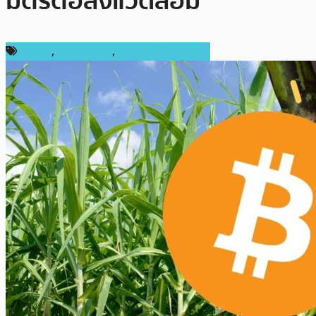
มิตรต่อสิ่งแวดล้อม
การขุด
,
ข่าว Bitcoin
,
ข่าวคริปโตเคอเรนซี่