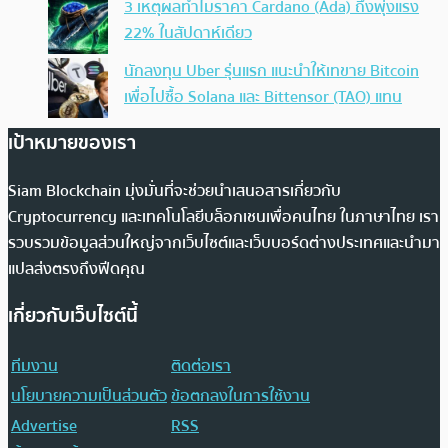
3 เหตุผลทำไมราคา Cardano (Ada) ถึงพุ่งแรง
22% ในสัปดาห์เดียว
นักลงทุน Uber รุ่นแรก แนะนำให้เทขาย Bitcoin
เพื่อไปซื้อ Solana และ Bittensor (TAO) แทน
เป้าหมายของเรา
Siam Blockchain มุ่งมั่นที่จะช่วยนำเสนอสารเกี่ยวกับ
Cryptocurrency และเทคโนโลยีบล็อกเชนเพื่อคนไทย ในภาษาไทย เรา
รวบรวมข้อมูลส่วนใหญ่จากเว็บไซต์และเว็บบอร์ดต่างประเทศและนำมา
แปลส่งตรงถึงฟีดคุณ
เกี่ยวกับเว็บไซต์นี้
ทีมงาน
ติดต่อเรา
นโยบายความเป็นส่วนตัว
ข้อตกลงในการใช้งาน
Advertise
RSS