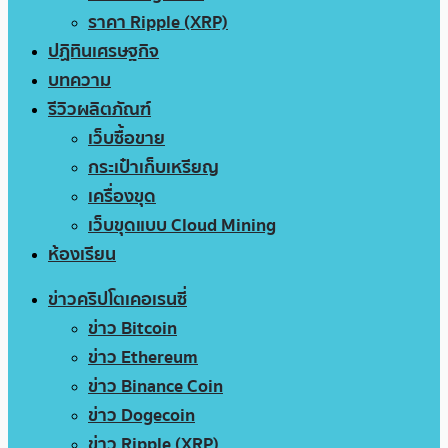
ราคา Ripple (XRP)
ปฏิทินเศรษฐกิจ
บทความ
รีวิวผลิตภัณฑ์
เว็บซื้อขาย
กระเป๋าเก็บเหรียญ
เครื่องขุด
เว็บขุดแบบ Cloud Mining
ห้องเรียน
ข่าวคริปโตเคอเรนซี่
ข่าว Bitcoin
ข่าว Ethereum
ข่าว Binance Coin
ข่าว Dogecoin
ข่าว Ripple (XRP)