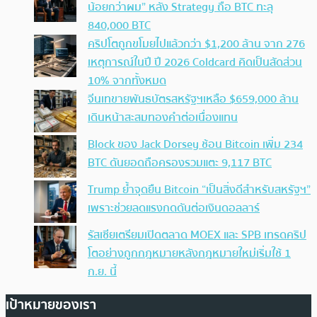
น้อยกว่าผม” หลัง Strategy ถือ BTC ทะลุ
840,000 BTC
คริปโตถูกขโมยไปแล้วกว่า $1,200 ล้าน จาก 276
เหตุการณ์ในปี ปี 2026 Coldcard คิดเป็นสัดส่วน
10% จากทั้งหมด
จีนเทขายพันธบัตรสหรัฐฯเหลือ $659,000 ล้าน
เดินหน้าสะสมทองคำต่อเนื่องแทน
Block ของ Jack Dorsey ช้อน Bitcoin เพิ่ม 234
BTC ดันยอดถือครองรวมแตะ 9,117 BTC
Trump ย้ำจุดยืน Bitcoin “เป็นสิ่งดีสำหรับสหรัฐฯ”
เพราะช่วยลดแรงกดดันต่อเงินดอลลาร์
รัสเซียเตรียมเปิดตลาด MOEX และ SPB เทรดคริป
โตอย่างถูกกฎหมายหลังกฎหมายใหม่เริ่มใช้ 1
ก.ย. นี้
เป้าหมายของเรา