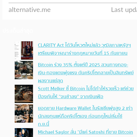
ประเด็นล่าสุด
CLARITY Act ได้วันโหวตใหม่แล้ว วุฒิสภาสหรัฐฯ
เตรียมพิจารณาร่างกฎหมายวันที่ 15 กันยายน
Bitcoin ร่วง 35% ตั้งแต่ปี 2025 สวนทางทอง-
เงิน-ทองแดงพุ่งแรง ดันคริปโตกลายเป็นสินทรัพย์
ผลงานแย่สุด
Scott Melker ชี้ Bitcoin ไม่ได้ทำให้รวยเร็ว แต่ช่วย
ป้องกันให้ “จนช้าลง” จากเงินเฟ้อ
ยอดขาย Hardware Wallet ในรัสเซียพุ่งสูง 2 เท่า
นักลงทุนแห่ถือคริปโตเอง ก่อนกฎใหม่เริ่มใช้
ก.ย.นี้
Michael Saylor ลั่น “มีแค่ Satoshi ที่ขาย Bitcoin