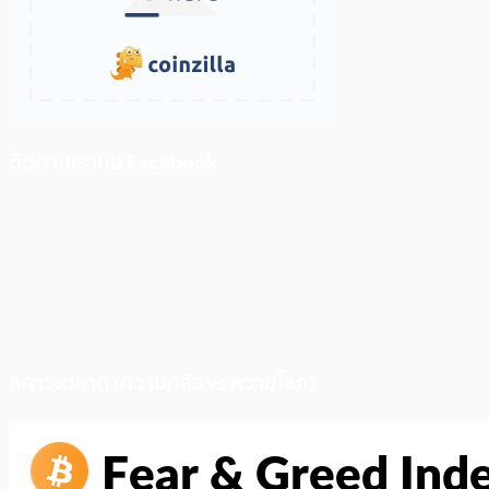
ติดตามเราบน Facebook
สภาวะตลาด (ความกลัว vs ความโลภ)