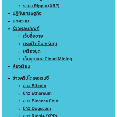
ราคา Ripple (XRP)
ปฏิทินเศรษฐกิจ
บทความ
รีวิวผลิตภัณฑ์
เว็บซื้อขาย
กระเป๋าเก็บเหรียญ
เครื่องขุด
เว็บขุดแบบ Cloud Mining
ห้องเรียน
ข่าวคริปโตเคอเรนซี่
ข่าว Bitcoin
ข่าว Ethereum
ข่าว Binance Coin
ข่าว Dogecoin
ข่าว Ripple (XRP)