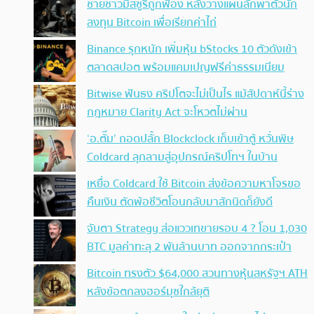
ชายชาวมิสซูรีถูกฟ้อง หลังวางแผนลักพาตัวนัก
ลงทุน Bitcoin เพื่อเรียกค่าไถ่
Binance รุกหนัก เพิ่มหุ้น bStocks 10 ตัวดังเข้า
ตลาดสปอต พร้อมแคมเปญฟรีค่าธรรมเนียม
Bitwise ฟันธง คริปโตจะไม่เป็นไร แม้สัปดาห์นี้ร่าง
กฎหมาย Clarity Act จะโหวตไม่ผ่าน
‘อ.ตั๊ม’ ถอดปลั้ก Blockclock เก็บเข้าตู้ หวั่นพิษ
Coldcard ลุกลามสู่อุปกรณ์คริปโทฯ ในบ้าน
เหยื่อ Coldcard ใช้ Bitcoin ส่งข้อความหาโจรขอ
คืนเงิน ตัดพ้อชีวิตโอนกลับมาสักนิดก็ยังดี
จับตา Strategy ส่อแววเทขายรอบ 4 ? โอน 1,030
BTC มูลค่าทะลุ 2 พันล้านบาท ออกจากกระเป๋า
Bitcoin ทรงตัว $64,000 สวนทางหุ้นสหรัฐฯ ATH
หลังข้อตกลงฮอร์มุซใกล้ยุติ