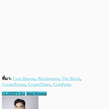
ที่มา:
Coin Bureau
,
Blockonomi
,
The Block
,
CryptoPotato
,
CryptoTimes
,
CoinPedia
CLARITY Act
Matt Hougan