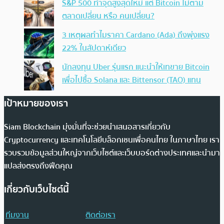
S&P 500 ทำจุดสูงสุดใหม่ แต่ Bitcoin ไม่ตาม
ตลาดเปลี่ยน หรือ คนเปลี่ยน?
3 เหตุผลทำไมราคา Cardano (Ada) ถึงพุ่งแรง
22% ในสัปดาห์เดียว
นักลงทุน Uber รุ่นแรก แนะนำให้เทขาย Bitcoin
เพื่อไปซื้อ Solana และ Bittensor (TAO) แทน
เป้าหมายของเรา
Siam Blockchain มุ่งมั่นที่จะช่วยนำเสนอสารเกี่ยวกับ
Cryptocurrency และเทคโนโลยีบล็อกเชนเพื่อคนไทย ในภาษาไทย เรา
รวบรวมข้อมูลส่วนใหญ่จากเว็บไซต์และเว็บบอร์ดต่างประเทศและนำมา
แปลส่งตรงถึงฟีดคุณ
เกี่ยวกับเว็บไซต์นี้
ทีมงาน
ติดต่อเรา