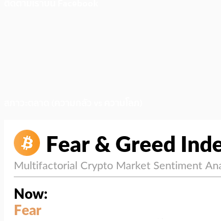
ติดตามเราบน Facebook
สภาวะตลาด (ความกลัว vs ความโลภ)