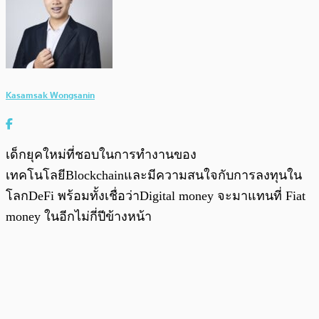
Kasamsak Wongsanin
เด็กยุคใหม่ที่ชอบในการทำงานของ
เทคโนโลยีBlockchainและมีความสนใจกับการลงทุนใน
โลกDeFi พร้อมทั้งเชื่อว่าDigital money จะมาแทนที่ Fiat
money ในอีกไม่กี่ปีข้างหน้า