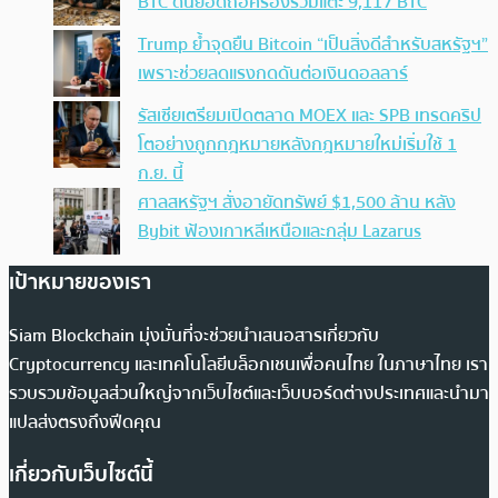
BTC ดันยอดถือครองรวมแตะ 9,117 BTC
Trump ย้ำจุดยืน Bitcoin “เป็นสิ่งดีสำหรับสหรัฐฯ”
เพราะช่วยลดแรงกดดันต่อเงินดอลลาร์
รัสเซียเตรียมเปิดตลาด MOEX และ SPB เทรดคริป
โตอย่างถูกกฎหมายหลังกฎหมายใหม่เริ่มใช้ 1
ก.ย. นี้
ศาลสหรัฐฯ สั่งอายัดทรัพย์ $1,500 ล้าน หลัง
Bybit ฟ้องเกาหลีเหนือและกลุ่ม Lazarus
เป้าหมายของเรา
Siam Blockchain มุ่งมั่นที่จะช่วยนำเสนอสารเกี่ยวกับ
Cryptocurrency และเทคโนโลยีบล็อกเชนเพื่อคนไทย ในภาษาไทย เรา
รวบรวมข้อมูลส่วนใหญ่จากเว็บไซต์และเว็บบอร์ดต่างประเทศและนำมา
แปลส่งตรงถึงฟีดคุณ
เกี่ยวกับเว็บไซต์นี้