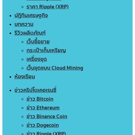
ราคา Ripple (XRP)
ปฏิทินเศรษฐกิจ
บทความ
รีวิวผลิตภัณฑ์
เว็บซื้อขาย
กระเป๋าเก็บเหรียญ
เครื่องขุด
เว็บขุดแบบ Cloud Mining
ห้องเรียน
ข่าวคริปโตเคอเรนซี่
ข่าว Bitcoin
ข่าว Ethereum
ข่าว Binance Coin
ข่าว Dogecoin
ข่าว Ripple (XRP)