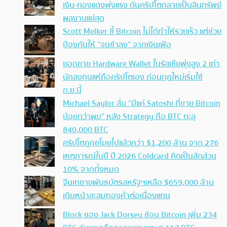
เงิน-ทองแดงพุ่งแรง ดันคริปโตกลายเป็นสินทรัพย์
ผลงานแย่สุด
Scott Melker ชี้ Bitcoin ไม่ได้ทำให้รวยเร็ว แต่ช่วย
ป้องกันให้ “จนช้าลง” จากเงินเฟ้อ
ยอดขาย Hardware Wallet ในรัสเซียพุ่งสูง 2 เท่า
นักลงทุนแห่ถือคริปโตเอง ก่อนกฎใหม่เริ่มใช้
ก.ย.นี้
Michael Saylor ลั่น “มีแค่ Satoshi ที่ขาย Bitcoin
น้อยกว่าผม” หลัง Strategy ถือ BTC ทะลุ
840,000 BTC
คริปโตถูกขโมยไปแล้วกว่า $1,200 ล้าน จาก 276
เหตุการณ์ในปี ปี 2026 Coldcard คิดเป็นสัดส่วน
10% จากทั้งหมด
จีนเทขายพันธบัตรสหรัฐฯเหลือ $659,000 ล้าน
เดินหน้าสะสมทองคำต่อเนื่องแทน
Block ของ Jack Dorsey ช้อน Bitcoin เพิ่ม 234