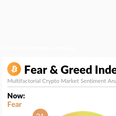
สภาวะตลาด (ความกลัว vs ความโลภ)