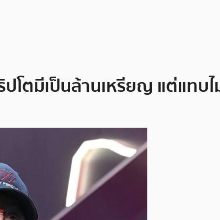
คริปโตมีเป็นล้านเหรียญ แต่แทบไ