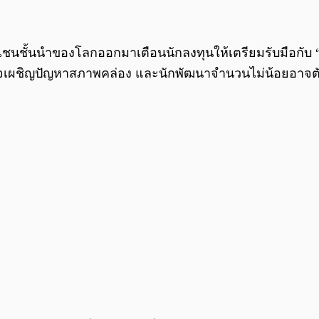
บล็อกเชนชั้นนำของโลกออกมาเตือนนักลงทุนให้เตรียมรับมือกั
รกิจเผชิญปัญหาสภาพคล่อง และนักพัฒนาจำนวนไม่น้อยอา