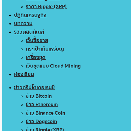
ราคา Ripple (XRP)
ปฏิทินเศรษฐกิจ
บทความ
รีวิวผลิตภัณฑ์
เว็บซื้อขาย
กระเป๋าเก็บเหรียญ
เครื่องขุด
เว็บขุดแบบ Cloud Mining
ห้องเรียน
ข่าวคริปโตเคอเรนซี่
ข่าว Bitcoin
ข่าว Ethereum
ข่าว Binance Coin
ข่าว Dogecoin
ข่าว Ripple (XRP)