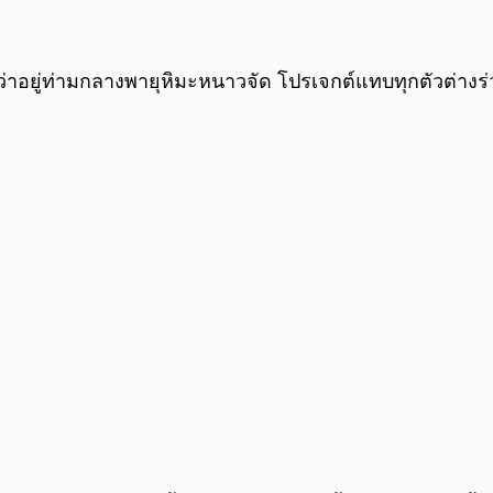
าอยู่ท่ามกลางพายุหิมะหนาวจัด โปรเจกต์แทบทุกตัวต่างร