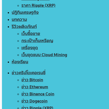
ราคา Ripple (XRP)
ปฏิทินเศรษฐกิจ
บทความ
รีวิวผลิตภัณฑ์
เว็บซื้อขาย
กระเป๋าเก็บเหรียญ
เครื่องขุด
เว็บขุดแบบ Cloud Mining
ห้องเรียน
ข่าวคริปโตเคอเรนซี่
ข่าว Bitcoin
ข่าว Ethereum
ข่าว Binance Coin
ข่าว Dogecoin
ข่าว Ripple (XRP)