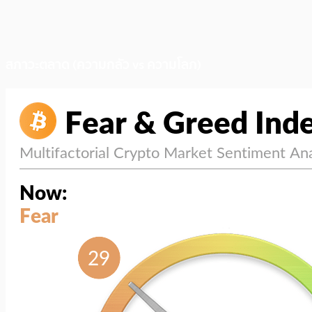
สภาวะตลาด (ความกลัว vs ความโลภ)