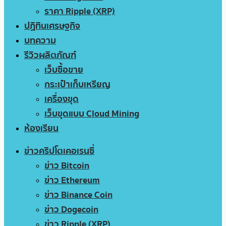
ราคา Ripple (XRP)
ปฏิทินเศรษฐกิจ
บทความ
รีวิวผลิตภัณฑ์
เว็บซื้อขาย
กระเป๋าเก็บเหรียญ
เครื่องขุด
เว็บขุดแบบ Cloud Mining
ห้องเรียน
ข่าวคริปโตเคอเรนซี่
ข่าว Bitcoin
ข่าว Ethereum
ข่าว Binance Coin
ข่าว Dogecoin
ข่าว Ripple (XRP)