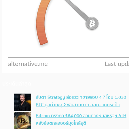
ประเด็นล่าสุด
จับตา Strategy ส่อแววเทขายรอบ 4 ? โอน 1,030
BTC มูลค่าทะลุ 2 พันล้านบาท ออกจากกระเป๋า
Bitcoin ทรงตัว $64,000 สวนทางหุ้นสหรัฐฯ ATH
หลังข้อตกลงฮอร์มุซใกล้ยุติ