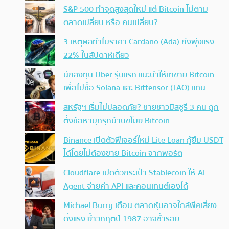
S&P 500 ทำจุดสูงสุดใหม่ แต่ Bitcoin ไม่ตาม
ตลาดเปลี่ยน หรือ คนเปลี่ยน?
3 เหตุผลทำไมราคา Cardano (Ada) ถึงพุ่งแรง
22% ในสัปดาห์เดียว
นักลงทุน Uber รุ่นแรก แนะนำให้เทขาย Bitcoin
เพื่อไปซื้อ Solana และ Bittensor (TAO) แทน
สหรัฐฯ เริ่มไม่ปลอดภัย? ชายชาวมิสซูรี 3 คน ถูก
ตั้งข้อหาบุกรุกบ้านขโมย Bitcoin
Binance เปิดตัวฟีเจอร์ใหม่ Lite Loan กู้ยืม USDT
ได้โดยไม่ต้องขาย Bitcoin จากพอร์ต
Cloudflare เปิดตัวกระเป๋า Stablecoin ให้ AI
Agent จ่ายค่า API และคอนเทนต์เองได้
Michael Burry เตือน ตลาดหุ้นอาจใกล้พีคเสี่ยง
ดิ่งแรง ย้ำวิกฤตปี 1987 อาจซ้ำรอย